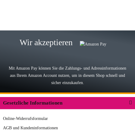
zur Farbauswahl
15.05.2026
Björn M
Sehr ehrlicher Shop, schnelle
Wir akzeptieren
Lieferung, man kann bedenkenlos
Vorkasse leisten, Top Ware
zur Farbauswahl
Mit Amazon Pay können Sie die Zahlungs- und Adressinformationen
aus Ihrem Amazon Account nutzen, um in diesem Shop schnell und
03.05.2026
sicher einzukaufen.
Wilhelm W
Der Koffer macht einen sehr soliden
Gesetzliche Informationen
Eindruck. Die Zuverlässigkeit muss
sich noch in den kommenden Jahren
Online-Widerrufsformular
herausstellen. Spannend wird es falls
zur Farbauswahl
in einigen Jahren mal ein Ersatzteil
AGB und Kundeninformationen