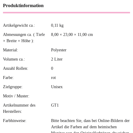
Produktinformation
Artikelgewicht ca.:
0,11
kg
Produkteigenschaft
Wert
Abmessungen ca. ( Tiefe
8,00 × 23,00 × 11,00 cm
× Breite × Höhe ):
Material:
Polyester
Volumen ca.:
2 Liter
Anzahl Rollen:
0
Farbe:
rot
Zielgruppe:
Unisex
Motiv / Muster:
Artikelnummer des
GT1
Herstellers:
Farbhinweise:
Bitte beachten Sie, dass bei Online-Bildern der
Artikel die Farben auf dem heimischen