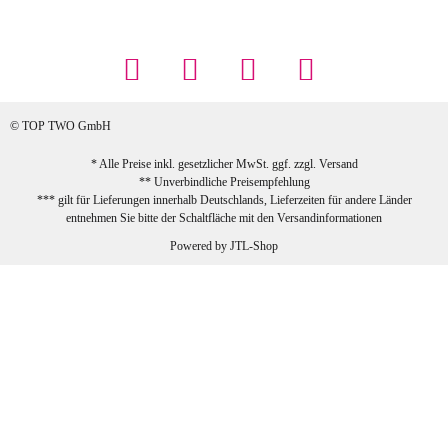
Maschowski L
... Artikel wie beschrieben, günstiger
Preis (haben auch den Vorkasse-5%-
Rabatt genutzt), schnelle Lieferung. Bin
sehr zufrieden!
© TOP TWO GmbH
zur Farbauswahl
* Alle Preise inkl. gesetzlicher MwSt. ggf. zzgl.
Versand
** Unverbindliche Preisempfehlung
03.02.2026
*** gilt für Lieferungen innerhalb Deutschlands, Lieferzeiten für andere Länder
Sabine G
entnehmen Sie bitte der Schaltfläche mit den
Versandinformationen
Sehr schöner und großer Trolley, leicht
Powered by
JTL-Shop
zu fahren und wirklich leise, allerdings
wurde er ohne Umverpackung geliefert.
Die Lieferung war sehr schnell.
zur Farbauswahl
26.01.2026
Jeannette A