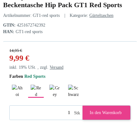
Beckentasche Hip Pack GT1 Red Sports
Artikelnummer:
GT1-red sports
Kategorie:
Gürteltaschen
GTIN:
4251672742392
HAN:
GT1-red sports
14,95 €
9,99 €
inkl. 19% USt. , zzgl.
Versand
Farben
Red Sports
Ahoi
Red Sports
Grey Sports
Schwarz
Stk
In den Warenkorb