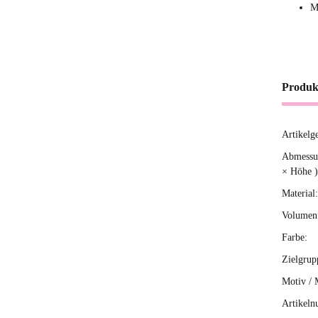
M
Produk
Artikelg
Produ
Wert
Abmessun
× Höhe )
Material:
Volumen 
Farbe:
Zielgrup
Motiv / 
Artikeln