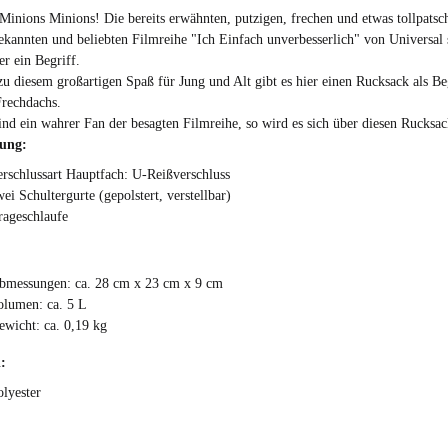
Minions Minions! Die bereits erwähnten, putzigen, frechen und etwas tollpatsc
 bekannten und beliebten Filmreihe "Ich Einfach unverbesserlich" von Universal 
er ein Begriff.
zu diesem großartigen Spaß für Jung und Alt gibt es hier einen Rucksack als Be
Frechdachs.
Kind ein wahrer Fan der besagten Filmreihe, so wird es sich über diesen Rucksac
tung:
erschlussart Hauptfach: U-Reißverschluss
ei Schultergurte (gepolstert, verstellbar)
rageschlaufe
bmessungen: ca. 28 cm x 23 cm x 9 cm
olumen: ca. 5 L
ewicht: ca. 0,19 kg
:
olyester