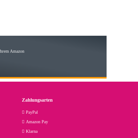
15.05.2026
Ware
 Ihrem Amazon
03.05.2026
 den kommenden Jahren herausstellen. Spannend wird es falls
lässiger Partner sein?
Zahlungsarten
09.04.2026
PayPal
Amazon Pay
kann ich noch nicht viel sagen, da er erst noch zum Einsatz
Klarna