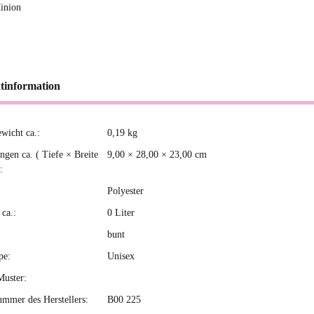
inion
tinformation
ewicht ca.:
0,19
kg
kteigenschaft
gen ca. ( Tiefe × Breite
9,00 × 28,00 × 23,00 cm
:
Polyester
ca.:
0 Liter
bunt
pe:
Unisex
Muster:
ummer des Herstellers:
B00 225