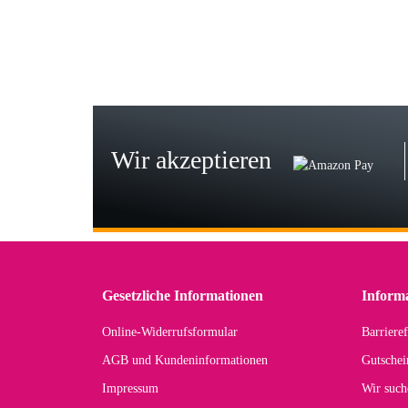
zur
Bj
Seh
zu
Wir akzeptieren
Wi
Der
in 
zu
Gesetzliche Informationen
Inform
Online-Widerrufsformular
Barrieref
Han
AGB und Kundeninformationen
Gutschei
Der 
Impressum
Wir such
kom