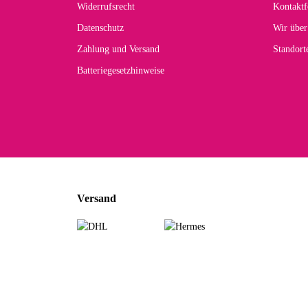
Widerrufsrecht
Kontaktf
zur
Datenschutz
Wir über
Zahlung und Versand
Standor
Batteriegesetzhinweise
Car
Noc
zu
Mascho
... Art
Versand
zur Fa
Sabine 
Sehr sch
zur Fa