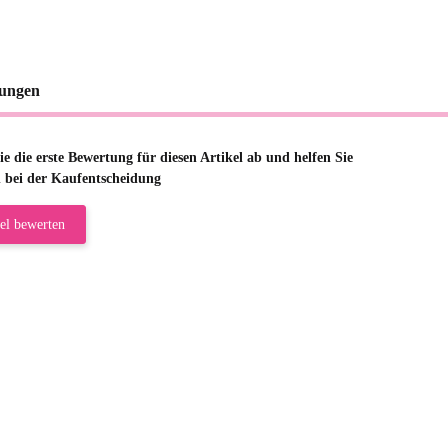
ungen
e die erste Bewertung für diesen Artikel ab und helfen Sie
 bei der Kaufentscheidung
el bewerten
riele W
 immer bei den Franky Produkten eine TOP Qualität. Danke