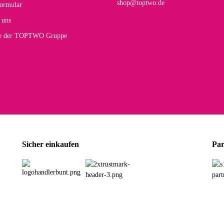
shop@toptwo.de
ormular
 Farbauswahl
 uns
te der TOPTWO Gruppe
olina G
h schöner als die Fotos, die Farben sind großartig. Guter Preis und schnelle Lieferu
r Farbauswahl
wski L
ikel wie beschrieben, günstiger Preis (haben auch den Vorkasse-5%-Rabatt genutzt), s
Sicher einkaufen
Par
rbauswahl
G
öner und großer Trolley, leicht zu fahren und wirklich leise, allerdings wurde er o
rbauswahl