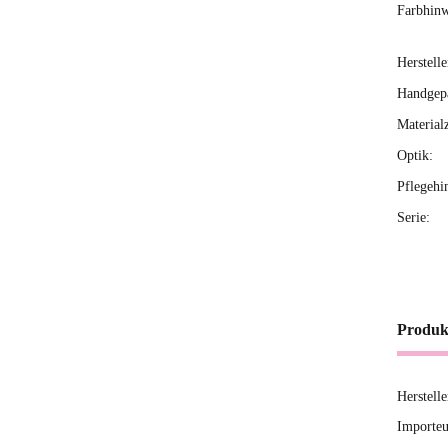
Farbhinw
Herstelle
Handgepä
Material
Optik:
Pflegehi
Serie:
Produk
Herstell
Importeu