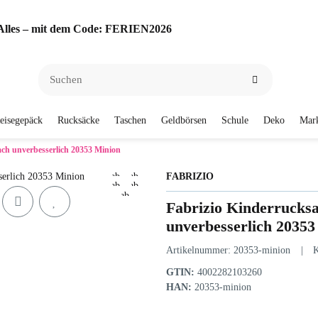
f Alles – mit dem Code: FERIEN2026
eisegepäck
Rucksäcke
Taschen
Geldbörsen
Schule
Deko
Mar
ach unverbesserlich 20353 Minion
FABRIZIO
Fabrizio Kinderrucksa
unverbesserlich 20353
Artikelnummer:
20353-minion
K
GTIN:
4002282103260
HAN:
20353-minion