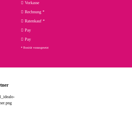
Vorkasse
Rechnung *
Ratenkauf *
02.04.2026
Pay
ng. Top!
Pay
* Bonität vorausgesetzt
23.02.2026
chnelle Lieferung. Bin sehr zufrieden!
tner
03.02.2026
hne Umverpackung geliefert. Die Lieferung war sehr schnell.