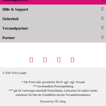
Noch schöner als die Fotos, die
Hilfe & Support
Farben sind großartig. Guter Preis und
Sicherheit
schnelle Lieferung. Top!
zur Farbauswahl
Versandpartner
Partner
23.02.2026
Maschowski L
... Artikel wie beschrieben, günstiger
Preis (haben auch den Vorkasse-5%-
Rabatt genutzt), schnelle Lieferung. Bin
sehr zufrieden!
© TOP TWO GmbH
zur Farbauswahl
* Alle Preise inkl. gesetzlicher MwSt. ggf. zzgl.
Versand
** Unverbindliche Preisempfehlung
03.02.2026
*** gilt für Lieferungen innerhalb Deutschlands, Lieferzeiten für andere Länder
Sabine G
entnehmen Sie bitte der Schaltfläche mit den
Versandinformationen
Sehr schöner und großer Trolley, leicht
Powered by
JTL-Shop