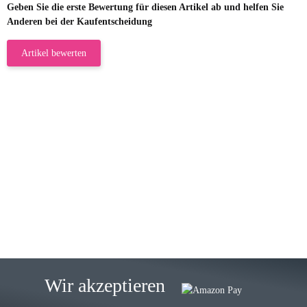
Geben Sie die erste Bewertung für diesen Artikel ab und helfen Sie
Anderen bei der Kaufentscheidung
Artikel bewerten
23.05.2026
Gabriele W
Wie immer bei den Franky Produkten
eine TOP Qualität. Danke
zur Farbauswahl
15.05.2026
Björn M
Sehr ehrlicher Shop, schnelle
Wir akzeptieren
Lieferung, man kann bedenkenlos