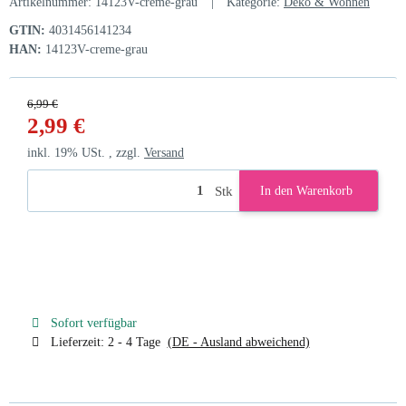
Artikelnummer:
14123V-creme-grau
Kategorie:
Deko & Wohnen
GTIN:
4031456141234
HAN:
14123V-creme-grau
6,99 €
2,99 €
inkl. 19% USt. , zzgl.
Versand
Stk
In den Warenkorb
Sofort verfügbar
Lieferzeit:
2 - 4 Tage
(DE - Ausland abweichend)