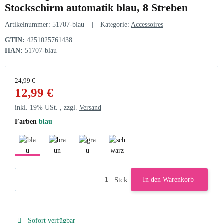
Stockschirm automatik blau, 8 Streben
Artikelnummer:
51707-blau
Kategorie:
Accessoires
GTIN:
4251025761438
HAN:
51707-blau
24,99 €
12,99 €
inkl. 19% USt. , zzgl.
Versand
Farben
blau
blau
braun
grau
schwarz
Stck
In den Warenkorb
Sofort verfügbar