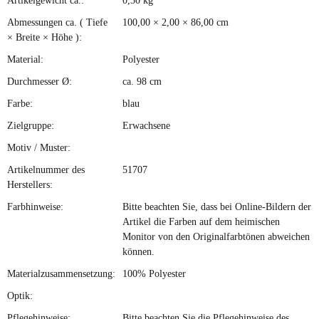
Artikelgewicht ca.:
0,30
kg
Produkteigenschaft
Wert
Abmessungen ca. ( Tiefe
100,00 × 2,00 × 86,00 cm
× Breite × Höhe ):
Material:
Polyester
Durchmesser Ø:
ca. 98 cm
Farbe:
blau
Zielgruppe:
Erwachsene
Motiv / Muster:
Artikelnummer des
51707
Herstellers:
Farbhinweise:
Bitte beachten Sie, dass bei Online-Bildern der
Artikel die Farben auf dem heimischen
Monitor von den Originalfarbtönen abweichen
können.
Materialzusammensetzung:
100% Polyester
Optik:
Pflegehinweise:
Bitte beachten Sie die Pflegehinweise des