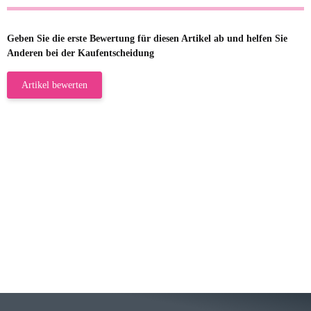
Geben Sie die erste Bewertung für diesen Artikel ab und helfen Sie
Anderen bei der Kaufentscheidung
Artikel bewerten
23.05.2026
Gabriele W
Wie immer bei den Franky Produkten
eine TOP Qualität. Danke
zur Farbauswahl
15.05.2026
Björn M
Sehr ehrlicher Shop, schnelle