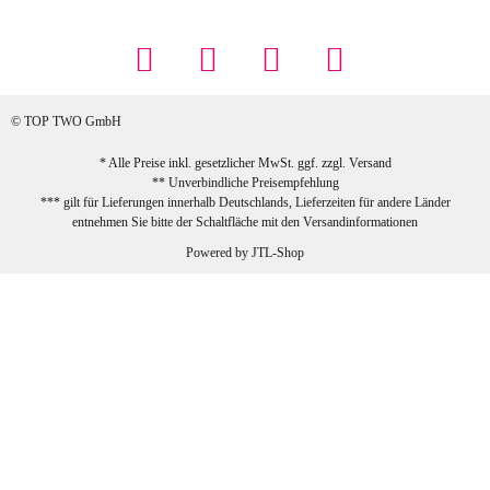
... Artikel wie beschrieben, günstiger
Preis (haben auch den Vorkasse-5%-
Rabatt genutzt), schnelle Lieferung. Bin
sehr zufrieden!
© TOP TWO GmbH
zur Farbauswahl
* Alle Preise inkl. gesetzlicher MwSt. ggf. zzgl.
Versand
** Unverbindliche Preisempfehlung
03.02.2026
*** gilt für Lieferungen innerhalb Deutschlands, Lieferzeiten für andere Länder
Sabine G
entnehmen Sie bitte der Schaltfläche mit den
Versandinformationen
Sehr schöner und großer Trolley, leicht
Powered by
JTL-Shop
zu fahren und wirklich leise, allerdings
wurde er ohne Umverpackung geliefert.
Die Lieferung war sehr schnell.
zur Farbauswahl
26.01.2026
Jeannette A
Ich habe etwas mit mir gerungen, ob ich den