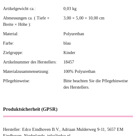
Artikelgewicht ca.:
0,03
kg
Produkteigenschaft
Wert
Abmessungen ca. ( Tiefe ×
3,00 × 5,00 × 10,00 cm
Breite × Höhe ):
Material:
Polyurethan
Farbe:
blau
Zielgruppe:
Kinder
Artikelnummer des Herstellers:
18457
Materialzusammensetzung:
100% Polyurethan
Pflegehinweise:
Bitte beachten Sie die Pflegehinweise
des Herstellers.
Produktsicherheit (GPSR)
Hersteller: Edco Eindhoven B.V., Adriaan Mulderweg 9-11, 5657 EM
Eindhoven, Niederlande, info@edco.nl