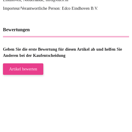
Importeur/Verantwortliche Person: Edco Eindhoven B.V.
Bewertungen
Geben Sie die erste Bewertung für diesen Artikel ab und helfen Sie
Anderen bei der Kaufentscheidung
Artikel bewerten
23.05.2026
Gabriele W
Wie immer bei den Franky Produkten
eine TOP Qualität. Danke