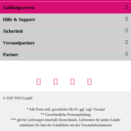
Zahlungsarten
Carolina G
Noch schöner als die Fotos, die
Hilfe & Support
Farben sind großartig. Guter Preis und
Sicherheit
schnelle Lieferung. Top!
zur Farbauswahl
Versandpartner
Partner
23.02.2026
Maschowski L
... Artikel wie beschrieben, günstiger
Preis (haben auch den Vorkasse-5%-
Rabatt genutzt), schnelle Lieferung. Bin
sehr zufrieden!
© TOP TWO GmbH
zur Farbauswahl
* Alle Preise inkl. gesetzlicher MwSt. ggf. zzgl.
Versand
** Unverbindliche Preisempfehlung
03.02.2026
*** gilt für Lieferungen innerhalb Deutschlands, Lieferzeiten für andere Länder
Sabine G
entnehmen Sie bitte der Schaltfläche mit den
Versandinformationen