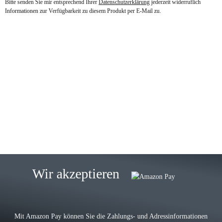
Bitte senden Sie mir entsprechend Ihrer
Datenschutzerklärung
jederzeit widerruflich
Informationen zur Verfügbarkeit zu diesem Produkt per E-Mail zu.
23.05.2026
Gabriele W
Wie immer bei den Franky Produkten
eine TOP Qualität. Danke
zur Farbauswahl
15.05.2026
Björn M
Sehr ehrlicher Shop, schnelle
Wir akzeptieren
Lieferung, man kann bedenkenlos
Vorkasse leisten, Top Ware
zur Farbauswahl
Mit Amazon Pay können Sie die Zahlungs- und Adressinformationen