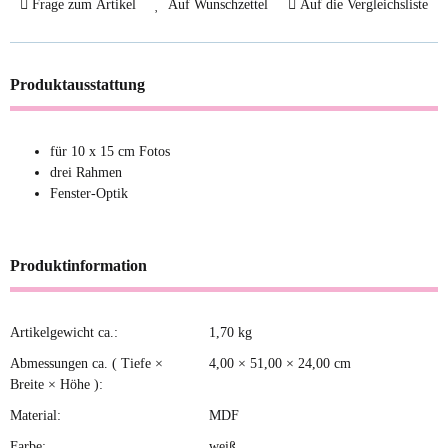
Frage zum Artikel
Auf Wunschzettel
Auf die Vergleichsliste
Produktausstattung
für 10 x 15 cm Fotos
drei Rahmen
Fenster-Optik
Produktinformation
Artikelgewicht ca.:
1,70
kg
Produkteigenschaft
Wert
Abmessungen ca. ( Tiefe ×
4,00 × 51,00 × 24,00 cm
Breite × Höhe ):
Material:
MDF
Farbe:
weiß