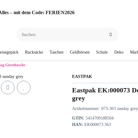
f Alles – mit dem Code: FERIEN2026
eisegepäck
Rucksäcke
Taschen
Geldbörsen
Schule
Deko
Mar
ag Gürteltasche
EASTPAK
Eastpak EK:000073 Do
grey
Artikelnummer:
073-363 sunday grey
GTIN:
5414709188504
HAN:
EK000073:363