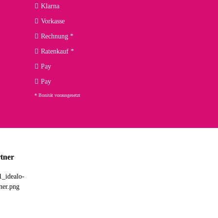
kann ich noch nicht viel sagen, da er erst noch zum Einsatz
Klarna
Vorkasse
Rechnung *
Ratenkauf *
02.04.2026
Pay
ng. Top!
Pay
* Bonität vorausgesetzt
23.02.2026
chnelle Lieferung. Bin sehr zufrieden!
tner
03.02.2026
hne Umverpackung geliefert. Die Lieferung war sehr schnell.