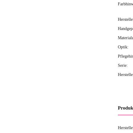
Farbhinw
Herstelle
Handgepä
Material
Optik:
Pflegehi
Serie:
Herstell
Produk
Herstell