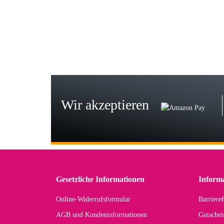
Wie
zur
Bj
Seh
zu
Wir akzeptieren
Wi
Der
in 
zu
Gesetzliche Informationen
Inform
Online-Widerrufsformular
Barrieref
Han
AGB und Kundeninformationen
Gutschei