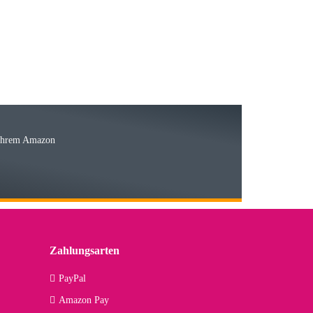
15.05.2026
Ware
 Ihrem Amazon
03.05.2026
 den kommenden Jahren herausstellen. Spannend wird es falls
lässiger Partner sein?
Zahlungsarten
09.04.2026
PayPal
Amazon Pay