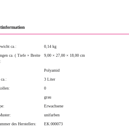
tinformation
ewicht ca.:
0,14
kg
kteigenschaft
gen ca. ( Tiefe × Breite
9,00 × 27,00 × 18,00 cm
:
Polyamid
ca.:
3 Liter
ollen:
0
grau
pe:
Erwachsene
Muster:
unifarben
ummer des Herstellers:
EK:000073