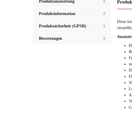
Produktausstattung
Produk
Produktinformation
Diese le
Produktsicherheit (GPSR)
verstell
Ausstat
Bewertungen
H
R
F
s
H
D
N
L
A
V
G