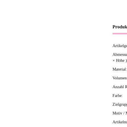
Produk
Artikelg
Produ
Wert
Abmessun
× Höhe )
Material:
Volumen 
Anzahl R
Farbe:
Zielgrup
Motiv / 
Artikeln