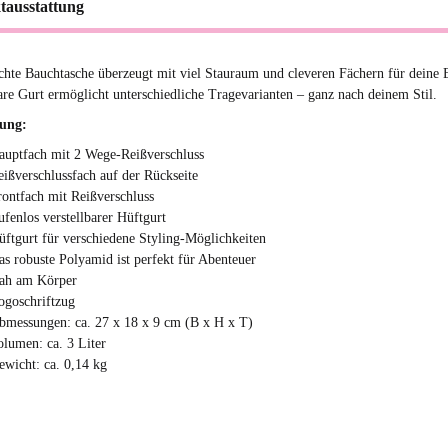
tausstattung
ichte Bauchtasche überzeugt mit viel Stauraum und cleveren Fächern für deine E
bare Gurt ermöglicht unterschiedliche Tragevarianten – ganz nach deinem Stil.
tung:
auptfach mit 2 Wege-Reißverschluss
eißverschlussfach auf der Rückseite
rontfach mit Reißverschluss
tufenlos verstellbarer Hüftgurt
üftgurt für verschiedene Styling-Möglichkeiten
as robuste Polyamid ist perfekt für Abenteuer
ah am Körper
ogoschriftzug
bmessungen: ca. 27 x 18 x 9 cm (B x H x T)
olumen: ca. 3 Liter
ewicht: ca. 0,14 kg