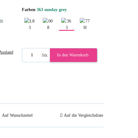
Farben
363 sunday grey
ie
L83 ultra marine
008 black
363 sunday grey
77H black denim
Ausland
Stk
In den Warenkorb
Auf Wunschzettel
Auf die Vergleichsliste