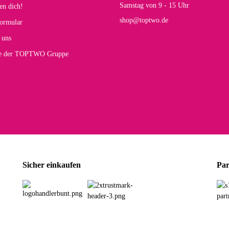
Rucksack entspricht genau unseren Anforderungen und sieht super aus. Zur Nutzung 
Samstag von 9 - 15 Uhr
en dich!
mt.
shop@toptwo.de
ormular
 Farbauswahl
 uns
te der TOPTWO Gruppe
olina G
h schöner als die Fotos, die Farben sind großartig. Guter Preis und schnelle Lieferu
r Farbauswahl
wski L
ikel wie beschrieben, günstiger Preis (haben auch den Vorkasse-5%-Rabatt genutzt), s
Sicher einkaufen
Par
rbauswahl
G
öner und großer Trolley, leicht zu fahren und wirklich leise, allerdings wurde er o