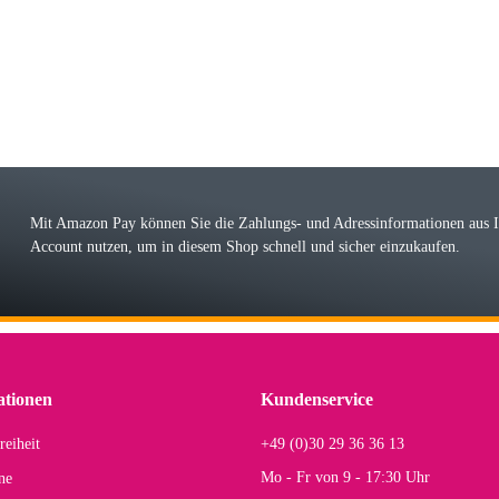
 immer bei den Franky Produkten eine TOP Qualität. Danke
 Farbauswahl
örn M
r ehrlicher Shop, schnelle Lieferung, man kann bedenkenlos Vorkasse leisten, Top 
r Farbauswahl
Mit Amazon Pay können Sie die Zahlungs- und Adressinformationen aus
Account nutzen, um in diesem Shop schnell und sicher einzukaufen.
lhelm W
 Koffer macht einen sehr soliden Eindruck. Die Zuverlässigkeit muss sich noch in
einigen Jahren mal ein Ersatzteil benötigt wird. Wird Samsonite dann noch ein zuver
r Farbauswahl
ationen
Kundenservice
reiheit
+49 (0)30 29 36 36 13
s E
Mo - Fr von 9 - 17:30 Uhr
ne