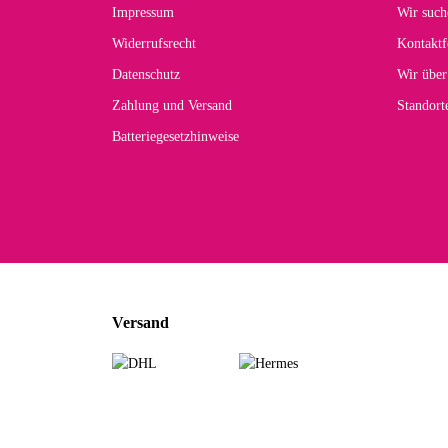
Der 
Impressum
Wir such
kom
Widerrufsrecht
Kontaktf
zur
Datenschutz
Wir über
Zahlung und Versand
Standor
Batteriegesetzhinweise
Car
Noc
zu
Mascho
... Art
Versand
zur Fa
Sabine 
Sehr sch