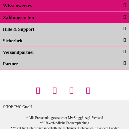
Wissenwertes
02.04.2026
Zahlungsarten
Carolina G
Noch schöner als die Fotos, die
Hilfe & Support
Farben sind großartig. Guter Preis und
Sicherheit
schnelle Lieferung. Top!
zur Farbauswahl
Versandpartner
Partner
23.02.2026
Maschowski L
... Artikel wie beschrieben, günstiger
Preis (haben auch den Vorkasse-5%-
Rabatt genutzt), schnelle Lieferung. Bin
sehr zufrieden!
© TOP TWO GmbH
zur Farbauswahl
* Alle Preise inkl. gesetzlicher MwSt. ggf. zzgl.
Versand
** Unverbindliche Preisempfehlung
03.02.2026
*** gilt für Lieferungen innerhalb Deutschlands, Lieferzeiten für andere Länder