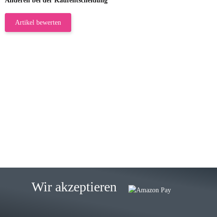
Anderen bei der Kaufentscheidung
Artikel bewerten
23.05.2026
Gabriele W
Wie immer bei den Franky Produkten
eine TOP Qualität. Danke
zur Farbauswahl
15.05.2026
Björn M
Sehr ehrlicher Shop, schnelle
Wir akzeptieren
Lieferung, man kann bedenkenlos
Vorkasse leisten, Top Ware