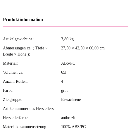
Produktinformation
Artikelgewicht ca.:
3,80
kg
Produkteigenschaft
Wert
Abmessungen ca. ( Tiefe ×
27,50 × 42,50 × 60,00 cm
Breite × Höhe ):
Material:
ABS/PC
Volumen ca.:
65l
Anzahl Rollen:
4
Farbe:
grau
Zielgruppe:
Erwachsene
Artikelnummer des Herstellers:
Herstellerfarbe:
anthrazit
Materialzusammensetzung:
100% ABS/PC