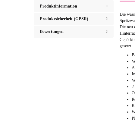
Produktinformation
Die wass
Produktsicherheit (GPSR)
Spritzwa
Die neu 
Bewertungen
Hinterra
Gepäcktr
gesetzt.
B
V
A
I
V
2
O
R
K
W
P