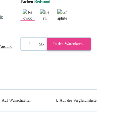
Farben
Redwood
ie
Redwood
Fern
Graphite
Stk
In den Warenkorb
Ausland
Auf Wunschzettel
Auf die Vergleichsliste