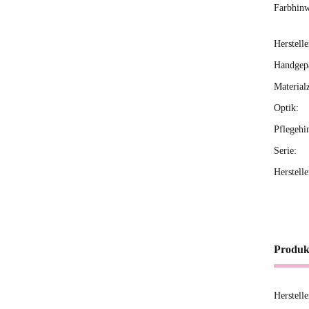
Farbhinw
Herstelle
Handgepä
Material
Optik:
Pflegehi
Serie:
Herstell
Produk
Herstell