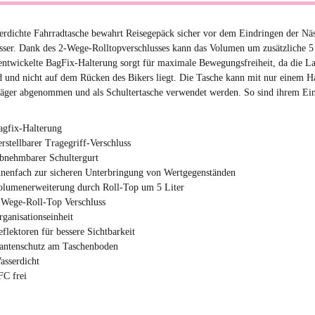
erdichte Fahrradtasche bewahrt Reisegepäck sicher vor dem Eindringen der Nä
sser. Dank des 2-Wege-Rolltopverschlusses kann das Volumen um zusätzliche 5 
entwickelte BagFix-Halterung sorgt für maximale Bewegungsfreiheit, da die L
d und nicht auf dem Rücken des Bikers liegt. Die Tasche kann mit nur einem 
äger abgenommen und als Schultertasche verwendet werden. So sind ihrem Ei
agfix-Halterung
erstellbarer Tragegriff-Verschluss
bnehmbarer Schultergurt
nnenfach zur sicheren Unterbringung von Wertgegenständen
olumenerweiterung durch Roll-Top um 5 Liter
-Wege-Roll-Top Verschluss
rganisationseinheit
eflektoren für bessere Sichtbarkeit
antenschutz am Taschenboden
asserdicht
FC frei