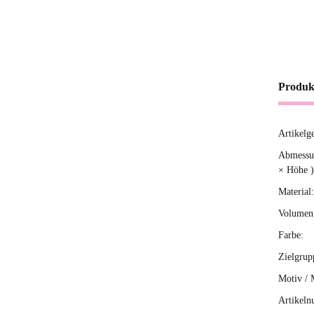
Produk
Artikelg
Produ
Wert
Abmessun
× Höhe )
Material:
Volumen 
Farbe:
Zielgrup
Motiv / 
Artikeln