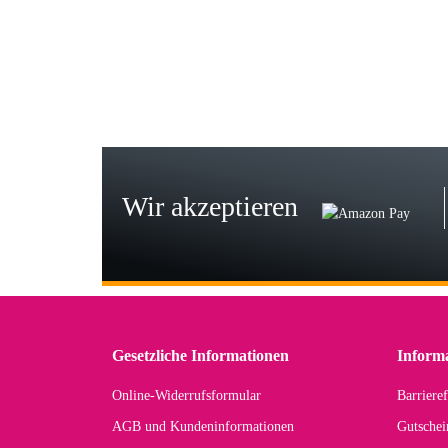
Wie
zur
Bj
Seh
zu
Wir akzeptieren
Wi
Der
in 
zu
Gesetzliche Informationen
Inform
Online-Widerrufsformular
Barrieref
Han
AGB und Kundeninformationen
Gutschei
Der 