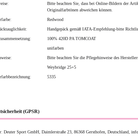
eise:
Bitte beachten Sie, dass bei Online-Bildern der Ar
Originalfarbtönen abweichen können.
rfarbe:
Redwood
cktauglichkeit:
Handgepäck gemäß IATA-Empfehlung-bitte Richtlini
zusammensetzung:
100% 420D PA TOMCOAT
unifarben
nweise:
Bitte beachten Sie die Pflegehinweise des Hersteller
Weybridge 25+5
erfarbbezeichnung:
5335
tsicherheit (GPSR)
er: Deuter Sport GmbH, Daimlerstraße 23, 86368 Gersthofen, Deutschland, in