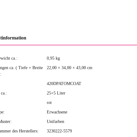
tinformation
ewicht ca.:
0,95
kg
kteigenschaft
gen ca. ( Tiefe × Breite
22,00 × 34,00 × 43,00 cm
:
420DPATOMCOAT
ca.:
25+5 Liter
rot
pe:
Erwachsene
Muster:
Unifarben
ummer des Herstellers:
3230222-5579