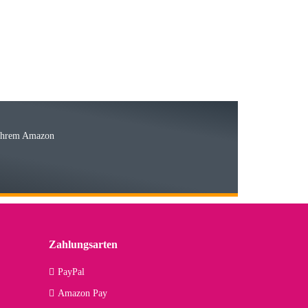
15.05.2026
Ware
 Ihrem Amazon
03.05.2026
 den kommenden Jahren herausstellen. Spannend wird es falls
lässiger Partner sein?
Zahlungsarten
09.04.2026
PayPal
Amazon Pay
kann ich noch nicht viel sagen, da er erst noch zum Einsatz