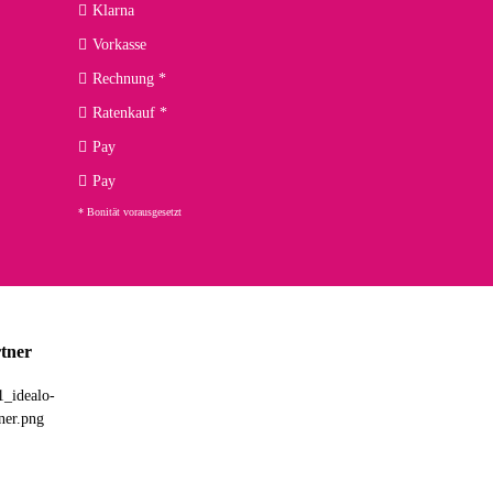
Klarna
Vorkasse
Rechnung *
Ratenkauf *
02.04.2026
Pay
ng. Top!
Pay
* Bonität vorausgesetzt
23.02.2026
chnelle Lieferung. Bin sehr zufrieden!
tner
03.02.2026
hne Umverpackung geliefert. Die Lieferung war sehr schnell.