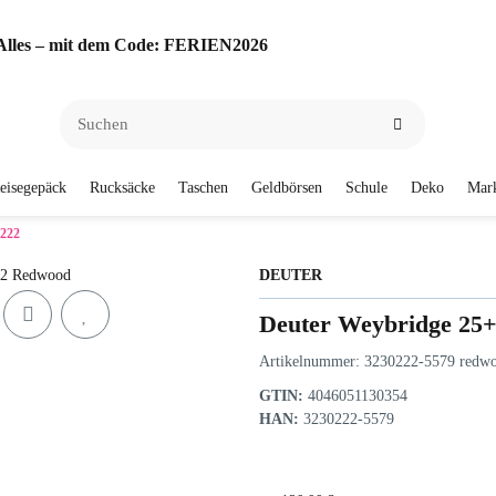
f Alles – mit dem Code: FERIEN2026
eisegepäck
Rucksäcke
Taschen
Geldbörsen
Schule
Deko
Mar
0222
DEUTER
Deuter Weybridge 25
Artikelnummer:
3230222-5579 redw
GTIN:
4046051130354
HAN:
3230222-5579