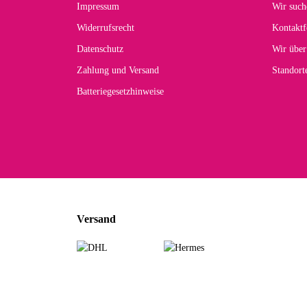
Impressum
Wir such
kom
Widerrufsrecht
Kontaktf
zur
Datenschutz
Wir über
Zahlung und Versand
Standor
Batteriegesetzhinweise
Car
Noc
zu
Mascho
... Art
Versand
zur Fa
Sabine 
Sehr sch