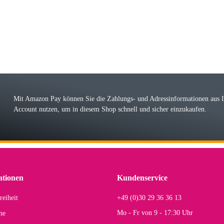
 immer bei den Franky Produkten eine TOP Qualität. Danke
 Farbauswahl
örn M
r ehrlicher Shop, schnelle Lieferung, man kann bedenkenlos Vorkasse leisten, Top 
r Farbauswahl
Mit Amazon Pay können Sie die Zahlungs- und Adressinformationen aus
Account nutzen, um in diesem Shop schnell und sicher einzukaufen.
lhelm W
 Koffer macht einen sehr soliden Eindruck. Die Zuverlässigkeit muss sich noch in
einigen Jahren mal ein Ersatzteil benötigt wird. Wird Samsonite dann noch ein zuver
r Farbauswahl
ationen
Kundenservice
reiheit
+49 (0)30 29 36 36 13
s E
Mo - Fr von 9 - 17:30 Uhr
ne
Rucksack entspricht genau unseren Anforderungen und sieht super aus. Zur Nutzung 