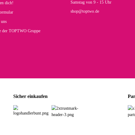
Samstag von 9 - 15 Uhr
en dich!
mt.
shop@toptwo.de
ormular
 Farbauswahl
 uns
te der TOPTWO Gruppe
olina G
h schöner als die Fotos, die Farben sind großartig. Guter Preis und schnelle Lieferu
r Farbauswahl
wski L
ikel wie beschrieben, günstiger Preis (haben auch den Vorkasse-5%-Rabatt genutzt), s
Sicher einkaufen
Par
rbauswahl
G
öner und großer Trolley, leicht zu fahren und wirklich leise, allerdings wurde er o