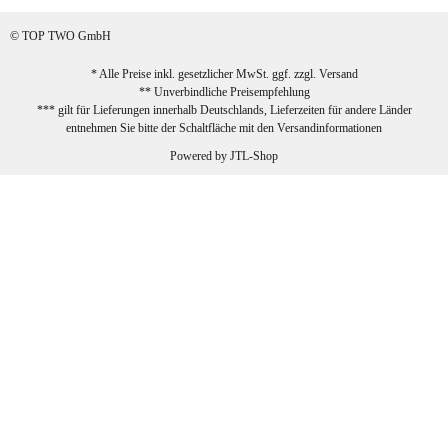
sehr zufrieden!
© TOP TWO GmbH
zur Farbauswahl
* Alle Preise inkl. gesetzlicher MwSt. ggf. zzgl.
Versand
** Unverbindliche Preisempfehlung
03.02.2026
*** gilt für Lieferungen innerhalb Deutschlands, Lieferzeiten für andere Länder
Sabine G
entnehmen Sie bitte der Schaltfläche mit den
Versandinformationen
Sehr schöner und großer Trolley, leicht
Powered by
JTL-Shop
zu fahren und wirklich leise, allerdings
wurde er ohne Umverpackung geliefert.
Die Lieferung war sehr schnell.
zur Farbauswahl
26.01.2026
Jeannette A
Ich habe etwas mit mir gerungen, ob ich den
Trolley wirklich behalte, weil das Material
einen nicht so robusten Eindruck auf mich
macht. Allerdings kann dieser Eindruck