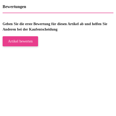
Bewertungen
Geben Sie die erste Bewertung für diesen Artikel ab und helfen Sie
Anderen bei der Kaufentscheidung
Artikel bewerten
23.05.2026
Gabriele W
Wie immer bei den Franky Produkten
eine TOP Qualität. Danke
zur Farbauswahl
15.05.2026