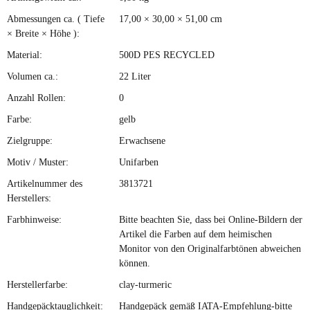
Produkteigenschaft
Wert
Abmessungen ca. ( Tiefe
17,00 × 30,00 × 51,00 cm
× Breite × Höhe ):
Material:
500D PES RECYCLED
Volumen ca.:
22 Liter
Anzahl Rollen:
0
Farbe:
gelb
Zielgruppe:
Erwachsene
Motiv / Muster:
Unifarben
Artikelnummer des
3813721
Herstellers:
Farbhinweise:
Bitte beachten Sie, dass bei Online-Bildern der
Artikel die Farben auf dem heimischen
Monitor von den Originalfarbtönen abweichen
können.
Herstellerfarbe:
clay-turmeric
Handgepäcktauglichkeit:
Handgepäck gemäß IATA-Empfehlung-bitte