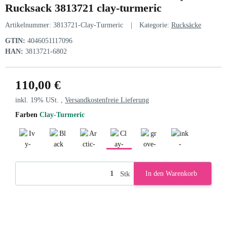
Rucksack 3813721 clay-turmeric
Artikelnummer:
3813721-Clay-Turmeric
Kategorie:
Rucksäcke
GTIN:
4046051117096
HAN:
3813721-6802
110,00 €
inkl. 19% USt. ,
Versandkostenfreie Lieferung
Farben
Clay-Turmeric
Ivy-Khaki
Black
Arctic-Lake
Clay-Turmeric
grove-mineral
ink-atlantic
Stk
In den Warenkorb