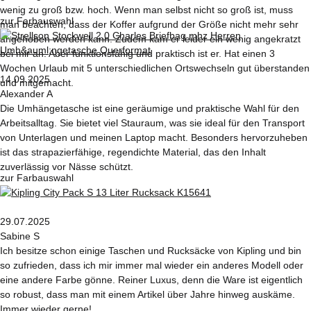
wenig zu groß bzw. hoch. Wenn man selbst nicht so groß ist, muss
zur Farbauswahl
man beachten, dass der Koffer aufgrund der Größe nicht mehr sehr
angehoben werden kann. Zudem kam er leider ein wenig angekratzt
bei mir an. Aber funktionsfähig und praktisch ist er. Hat einen 3
Wochen Urlaub mit 5 unterschiedlichen Ortswechseln gut überstanden
14.09.2025
und mitgemacht.
Alexander A
Die Umhängetasche ist eine geräumige und praktische Wahl für den
Arbeitsalltag. Sie bietet viel Stauraum, was sie ideal für den Transport
von Unterlagen und meinen Laptop macht. Besonders hervorzuheben
ist das strapazierfähige, regendichte Material, das den Inhalt
zuverlässig vor Nässe schützt.
zur Farbauswahl
29.07.2025
Sabine S
Ich besitze schon einige Taschen und Rucksäcke von Kipling und bin
so zufrieden, dass ich mir immer mal wieder ein anderes Modell oder
eine andere Farbe gönne. Reiner Luxus, denn die Ware ist eigentlich
so robust, dass man mit einem Artikel über Jahre hinweg auskäme.
Immer wieder gerne!