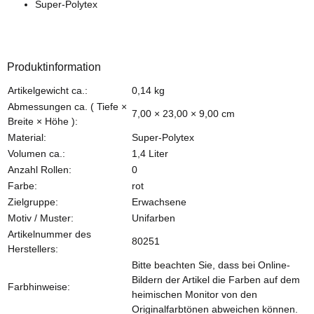
Super-Polytex
Produktinformation
Produkteigenschaft
Wert
Artikelgewicht ca.:
0,14
kg
Abmessungen ca. ( Tiefe ×
7,00 × 23,00 × 9,00 cm
Breite × Höhe ):
Material:
Super-Polytex
Volumen ca.:
1,4 Liter
Anzahl Rollen:
0
Farbe:
rot
Zielgruppe:
Erwachsene
Motiv / Muster:
Unifarben
Artikelnummer des
80251
Herstellers:
Bitte beachten Sie, dass bei Online-
Bildern der Artikel die Farben auf dem
Farbhinweise:
heimischen Monitor von den
Originalfarbtönen abweichen können.