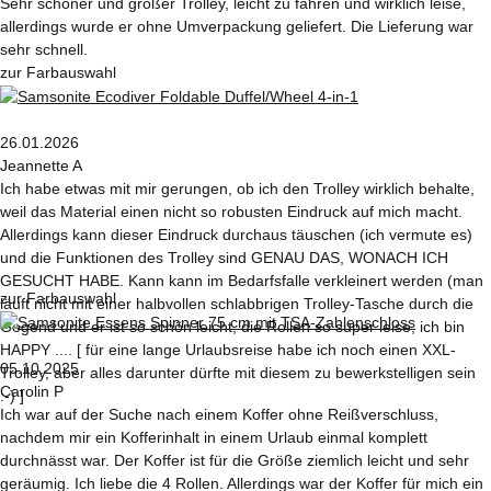
Sehr schöner und großer Trolley, leicht zu fahren und wirklich leise,
allerdings wurde er ohne Umverpackung geliefert. Die Lieferung war
sehr schnell.
zur Farbauswahl
26.01.2026
Jeannette A
Ich habe etwas mit mir gerungen, ob ich den Trolley wirklich behalte,
weil das Material einen nicht so robusten Eindruck auf mich macht.
Allerdings kann dieser Eindruck durchaus täuschen (ich vermute es)
und die Funktionen des Trolley sind GENAU DAS, WONACH ICH
GESUCHT HABE. Kann kann im Bedarfsfalle verkleinert werden (man
zur Farbauswahl
läuft nicht mit einer halbvollen schlabbrigen Trolley-Tasche durch die
Gegend und er ist so schön leicht, die Rollen so super leise, ich bin
HAPPY .... [ für eine lange Urlaubsreise habe ich noch einen XXL-
05.10.2025
Trolley, aber alles darunter dürfte mit diesem zu bewerkstelligen sein
Carolin P
:-) ]
Ich war auf der Suche nach einem Koffer ohne Reißverschluss,
nachdem mir ein Kofferinhalt in einem Urlaub einmal komplett
durchnässt war. Der Koffer ist für die Größe ziemlich leicht und sehr
geräumig. Ich liebe die 4 Rollen. Allerdings war der Koffer für mich ein