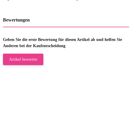
Bewertungen
Geben Sie die erste Bewertung für diesen Artikel ab und helfen Sie
Anderen bei der Kaufentscheidung
Artikel bewerten
23.05.2026
Gabriele W
Wie immer bei den Franky Produkten
eine TOP Qualität. Danke
zur Farbauswahl