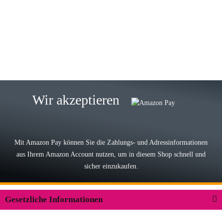
Wie immer bei den Franky Produkten
eine TOP Qualität. Danke
zur Farbauswahl
15.05.2026
Björn M
Sehr ehrlicher Shop, schnelle
Wir akzeptieren
Lieferung, man kann bedenkenlos
Vorkasse leisten, Top Ware
zur Farbauswahl
Mit Amazon Pay können Sie die Zahlungs- und Adressinformationen
aus Ihrem Amazon Account nutzen, um in diesem Shop schnell und
03.05.2026
sicher einzukaufen.
Wilhelm W
Der Koffer macht einen sehr soliden
Gesetzliche Informationen
Eindruck. Die Zuverlässigkeit muss
sich noch in den kommenden Jahren