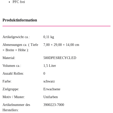
PFC frei
Produktinformation
Artikelgewicht ca.:
0,11
kg
Produkteigenschaft
Wert
Abmessungen ca. ( Tiefe
7,00 × 29,00 × 14,00 cm
× Breite × Höhe ):
Material:
500DPESRECYCLED
Volumen ca.:
1,5 Liter
Anzahl Rollen:
0
Farbe:
schwarz
Zielgruppe:
Erwachsene
Motiv / Muster:
Unifarben
Artikelnummer des
3900223-7000
Herstellers: