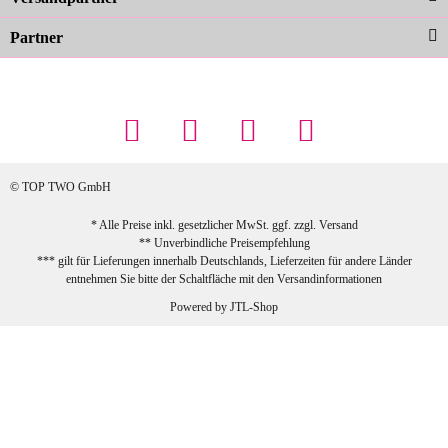
Partner
23.02.2026
Maschowski L
... Artikel wie beschrieben, günstiger
Preis (haben auch den Vorkasse-5%-
Rabatt genutzt), schnelle Lieferung. Bin
sehr zufrieden!
© TOP TWO GmbH
zur Farbauswahl
* Alle Preise inkl. gesetzlicher MwSt. ggf. zzgl.
Versand
** Unverbindliche Preisempfehlung
03.02.2026
*** gilt für Lieferungen innerhalb Deutschlands, Lieferzeiten für andere Länder
Sabine G
entnehmen Sie bitte der Schaltfläche mit den
Versandinformationen
Sehr schöner und großer Trolley, leicht
Powered by
JTL-Shop
zu fahren und wirklich leise, allerdings
wurde er ohne Umverpackung geliefert.
Die Lieferung war sehr schnell.
zur Farbauswahl