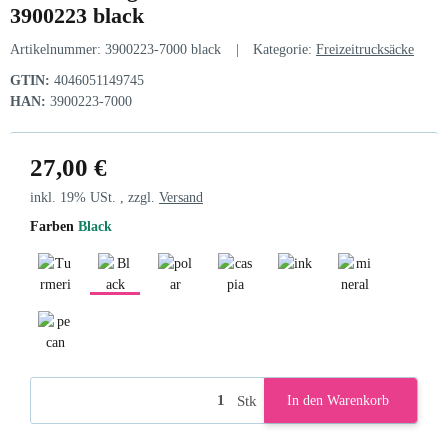
3900223 black
Artikelnummer:
3900223-7000 black
Kategorie:
Freizeitrucksäcke
GTIN:
4046051149745
HAN:
3900223-7000
27,00 €
inkl. 19% USt. , zzgl.
Versand
Farben
Black
Turmeric
Black
polar
caspia
ink
mineral
pecan
Stk
In den Warenkorb