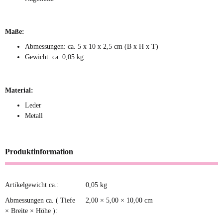
Maße:
Abmessungen: ca. 5 x 10 x 2,5 cm (B x H x T)
Gewicht: ca. 0,05 kg
Material:
Leder
Metall
Produktinformation
Artikelgewicht ca.:
0,05
kg
Produkteigenschaft
Wert
Abmessungen ca. ( Tiefe
2,00 × 5,00 × 10,00 cm
× Breite × Höhe ):