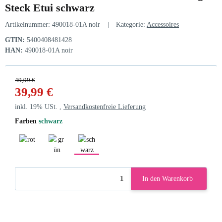
Steck Etui schwarz
Artikelnummer:
490018-01A noir
Kategorie:
Accessoires
GTIN:
5400408481428
HAN:
490018-01A noir
49,99 €
39,99 €
inkl. 19% USt. ,
Versandkostenfreie Lieferung
Farben
schwarz
rot
grün
schwarz
In den Warenkorb