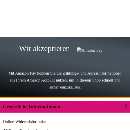
eine TOP Qualität. Danke
zur Farbauswahl
15.05.2026
Björn M
Sehr ehrlicher Shop, schnelle
Wir akzeptieren
Lieferung, man kann bedenkenlos
Vorkasse leisten, Top Ware
zur Farbauswahl
Mit Amazon Pay können Sie die Zahlungs- und Adressinformationen
aus Ihrem Amazon Account nutzen, um in diesem Shop schnell und
03.05.2026
sicher einzukaufen.
Wilhelm W
Der Koffer macht einen sehr soliden
Gesetzliche Informationen
Eindruck. Die Zuverlässigkeit muss
sich noch in den kommenden Jahren
Online-Widerrufsformular
herausstellen. Spannend wird es falls
zur Farbauswahl