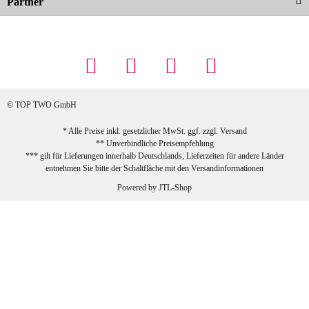
Partner
23.02.2026
Maschowski L
... Artikel wie beschrieben, günstiger
Preis (haben auch den Vorkasse-5%-
Rabatt genutzt), schnelle Lieferung. Bin
sehr zufrieden!
© TOP TWO GmbH
zur Farbauswahl
* Alle Preise inkl. gesetzlicher MwSt. ggf. zzgl.
Versand
** Unverbindliche Preisempfehlung
03.02.2026
*** gilt für Lieferungen innerhalb Deutschlands, Lieferzeiten für andere Länder
Sabine G
entnehmen Sie bitte der Schaltfläche mit den
Versandinformationen
Sehr schöner und großer Trolley, leicht
Powered by
JTL-Shop
zu fahren und wirklich leise, allerdings
wurde er ohne Umverpackung geliefert.
Die Lieferung war sehr schnell.
zur Farbauswahl
26.01.2026