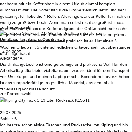
nachdem mir ein Kofferinhalt in einem Urlaub einmal komplett
durchnässt war. Der Koffer ist für die Größe ziemlich leicht und sehr
geräumig. Ich liebe die 4 Rollen. Allerdings war der Koffer für mich ein
wenig zu groß bzw. hoch. Wenn man selbst nicht so groß ist, muss
zur Farbauswahl
man beachten, dass der Koffer aufgrund der Größe nicht mehr sehr
angehoben werden kann. Zudem kam er leider ein wenig angekratzt
bei mir an. Aber funktionsfähig und praktisch ist er. Hat einen 3
Wochen Urlaub mit 5 unterschiedlichen Ortswechseln gut überstanden
14.09.2025
und mitgemacht.
Alexander A
Die Umhängetasche ist eine geräumige und praktische Wahl für den
Arbeitsalltag. Sie bietet viel Stauraum, was sie ideal für den Transport
von Unterlagen und meinen Laptop macht. Besonders hervorzuheben
ist das strapazierfähige, regendichte Material, das den Inhalt
zuverlässig vor Nässe schützt.
zur Farbauswahl
29.07.2025
Sabine S
Ich besitze schon einige Taschen und Rucksäcke von Kipling und bin
so zufrieden, dass ich mir immer mal wieder ein anderes Modell oder