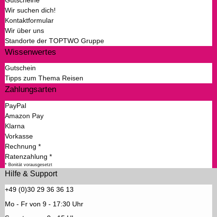
Wir suchen dich!
Kontaktformular
Wir über uns
Standorte der TOPTWO Gruppe
Wissenwertes
Gutschein
Tipps zum Thema Reisen
Zahlungsarten
PayPal
Amazon Pay
Klarna
Vorkasse
Rechnung *
Ratenzahlung *
* Bonität vorausgesetzt
Hilfe & Support
+49 (0)30 29 36 36 13
Mo - Fr von 9 - 17:30 Uhr