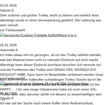
03.02.2026
Sabine G
Sehr schöner und großer Trolley, leicht zu fahren und wirklich leise,
allerdings wurde er ohne Umverpackung geliefert. Die Lieferung war
sehr schnell.
zur Farbauswahl
26.01.2026
Jeannette A
Ich habe etwas mit mir gerungen, ob ich den Trolley wirklich behalte,
weil das Material einen nicht so robusten Eindruck auf mich macht.
Allerdings kann dieser Eindruck durchaus täuschen (ich vermute es)
und die Funktionen des Trolley sind GENAU DAS, WONACH ICH
GESUCHT HABE. Kann kann im Bedarfsfalle verkleinert werden (man
zur Farbauswahl
läuft nicht mit einer halbvollen schlabbrigen Trolley-Tasche durch die
Gegend und er ist so schön leicht, die Rollen so super leise, ich bin
HAPPY .... [ für eine lange Urlaubsreise habe ich noch einen XXL-
05.10.2025
Trolley, aber alles darunter dürfte mit diesem zu bewerkstelligen sein
Carolin P
:-) ]
Ich war auf der Suche nach einem Koffer ohne Reißverschluss,