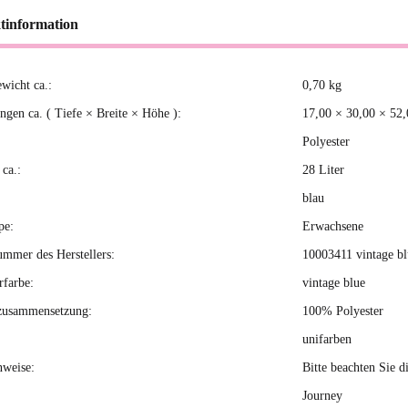
tinformation
ewicht ca.:
0,70
kg
kteigenschaft
gen ca. ( Tiefe × Breite × Höhe ):
17,00 × 30,00 × 52
Polyester
ca.:
28 Liter
blau
pe:
Erwachsene
ummer des Herstellers:
10003411 vintage bl
rfarbe:
vintage blue
zusammensetzung:
100% Polyester
unifarben
nweise:
Bitte beachten Sie d
Journey