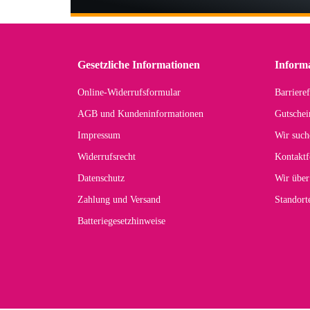
Der
in 
zu
Gesetzliche Informationen
Inform
Online-Widerrufsformular
Barrieref
Han
AGB und Kundeninformationen
Gutschei
Der 
Impressum
Wir such
kom
Widerrufsrecht
Kontaktf
zur
Datenschutz
Wir über
Zahlung und Versand
Standor
Batteriegesetzhinweise
Car
Noc
zu