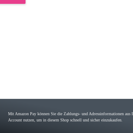
riele W
 immer bei den Franky Produkten eine TOP Qualität. Danke
 Farbauswahl
örn M
r ehrlicher Shop, schnelle Lieferung, man kann bedenkenlos Vorkasse leisten, Top 
r Farbauswahl
Mit Amazon Pay können Sie die Zahlungs- und Adressinformationen aus
Account nutzen, um in diesem Shop schnell und sicher einzukaufen.
lhelm W