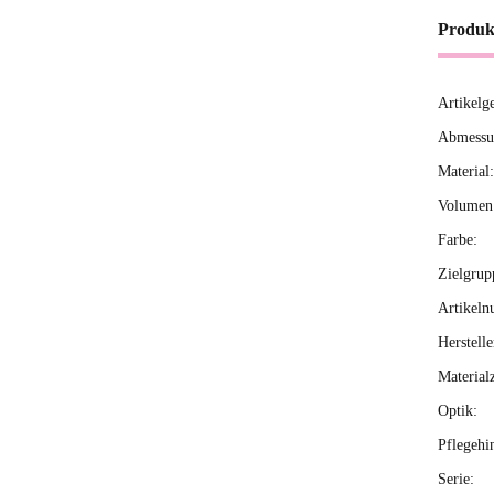
Produk
Artikelg
Produ
Wert
Abmessun
Material:
Volumen 
Farbe:
Zielgrup
Artikeln
Herstelle
Material
Optik:
Pflegehi
Serie: