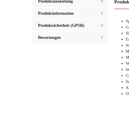
Produktausstattung
Produk
Produktinformation
S
Produktsicherheit (GPSR)
G
S
Bewertungen
E
S
M
M
V
I
G
S
A
O