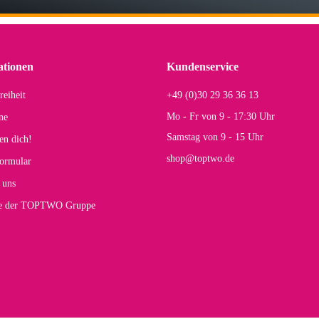
 Koffer macht einen sehr soliden Eindruck. Die Zuverlässigkeit muss sich noch in
einigen Jahren mal ein Ersatzteil benötigt wird. Wird Samsonite dann noch ein zuver
r Farbauswahl
ationen
Kundenservice
reiheit
+49 (0)30 29 36 36 13
s E
Mo - Fr von 9 - 17:30 Uhr
ne
Rucksack entspricht genau unseren Anforderungen und sieht super aus. Zur Nutzung 
Samstag von 9 - 15 Uhr
en dich!
mt.
shop@toptwo.de
ormular
 Farbauswahl
 uns
te der TOPTWO Gruppe
olina G
h schöner als die Fotos, die Farben sind großartig. Guter Preis und schnelle Lieferu
r Farbauswahl