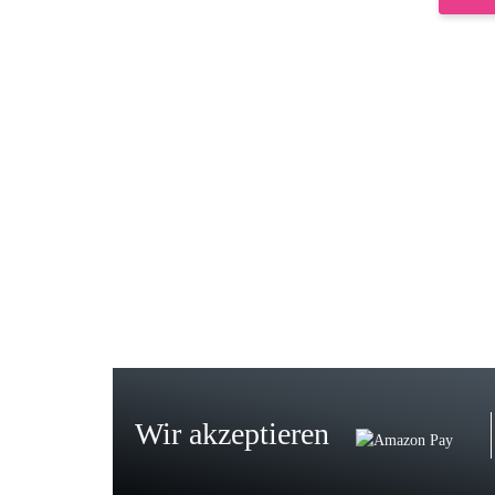
Gab
Wie
zur
Bj
Seh
zu
Wir akzeptieren
Wi