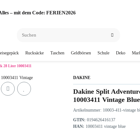
f Alles – mit dem Code: FERIEN2026
eisegepäck
Rucksäcke
Taschen
Geldbörsen
Schule
Deko
Mar
k 28 Liter 10003411
DAKINE
Dakine Split Adventur
10003411 Vintage Blue
Artikelnummer:
10003-411-vintage b
GTIN:
0194626416137
HAN:
10003411 vintage blue