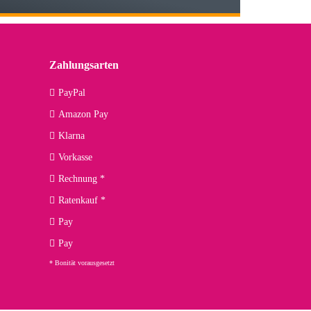
 den kommenden Jahren herausstellen. Spannend wird es falls
lässiger Partner sein?
Zahlungsarten
09.04.2026
PayPal
Amazon Pay
kann ich noch nicht viel sagen, da er erst noch zum Einsatz
Klarna
Vorkasse
Rechnung *
Ratenkauf *
02.04.2026
Pay
ng. Top!
Pay
* Bonität vorausgesetzt
23.02.2026