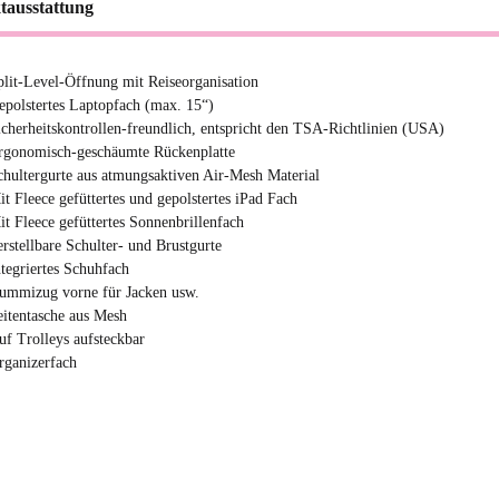
tausstattung
plit-Level-Öffnung mit Reiseorganisation
epolstertes Laptopfach (max. 15“)
icherheitskontrollen-freundlich, entspricht den TSA-Richtlinien (USA)
rgonomisch-geschäumte Rückenplatte
chultergurte aus atmungsaktiven Air-Mesh Material
it Fleece gefüttertes und gepolstertes iPad Fach
it Fleece gefüttertes Sonnenbrillenfach
erstellbare Schulter- und Brustgurte
ntegriertes Schuhfach
ummizug vorne für Jacken usw.
eitentasche aus Mesh
uf Trolleys aufsteckbar
rganizerfach