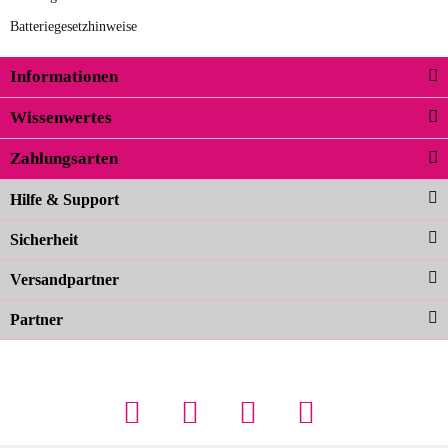
unseren Anforderungen und sieht
Batteriegesetzhinweise
super aus. Zur Nutzung kann ich noch
nicht viel sagen, da er erst noch zum
Informationen
zur Farbauswahl
Einsatz kommt.
Wissenwertes
02.04.2026
Zahlungsarten
Carolina G
Noch schöner als die Fotos, die
Hilfe & Support
Farben sind großartig. Guter Preis und
Sicherheit
schnelle Lieferung. Top!
zur Farbauswahl
Versandpartner
Partner
23.02.2026
Maschowski L
... Artikel wie beschrieben, günstiger
Preis (haben auch den Vorkasse-5%-
Rabatt genutzt), schnelle Lieferung. Bin