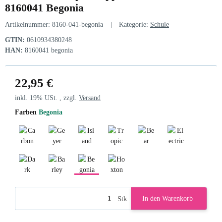
8160041 Begonia
Artikelnummer:
8160-041-begonia
Kategorie:
Schule
GTIN:
0610934380248
HAN:
8160041 begonia
22,95 €
inkl. 19% USt. , zzgl.
Versand
Farben
Begonia
Carbon
Geyer Grey
Island Spring
Tropic Dream
Bear Games
Electric Magent
Dark Olive
Barley
Begonia
Hoxton
Stk
In den Warenkorb