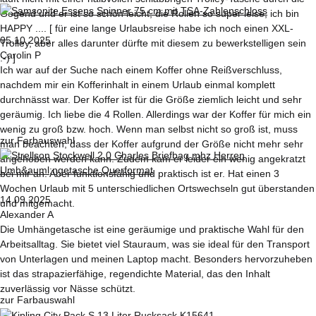
Gegend und er ist so schön leicht, die Rollen so super leise, ich bin
HAPPY .... [ für eine lange Urlaubsreise habe ich noch einen XXL-
05.10.2025
Trolley, aber alles darunter dürfte mit diesem zu bewerkstelligen sein
Carolin P
:-) ]
Ich war auf der Suche nach einem Koffer ohne Reißverschluss,
nachdem mir ein Kofferinhalt in einem Urlaub einmal komplett
durchnässt war. Der Koffer ist für die Größe ziemlich leicht und sehr
geräumig. Ich liebe die 4 Rollen. Allerdings war der Koffer für mich ein
wenig zu groß bzw. hoch. Wenn man selbst nicht so groß ist, muss
zur Farbauswahl
man beachten, dass der Koffer aufgrund der Größe nicht mehr sehr
angehoben werden kann. Zudem kam er leider ein wenig angekratzt
bei mir an. Aber funktionsfähig und praktisch ist er. Hat einen 3
Wochen Urlaub mit 5 unterschiedlichen Ortswechseln gut überstanden
14.09.2025
und mitgemacht.
Alexander A
Die Umhängetasche ist eine geräumige und praktische Wahl für den
Arbeitsalltag. Sie bietet viel Stauraum, was sie ideal für den Transport
von Unterlagen und meinen Laptop macht. Besonders hervorzuheben
ist das strapazierfähige, regendichte Material, das den Inhalt
zuverlässig vor Nässe schützt.
zur Farbauswahl