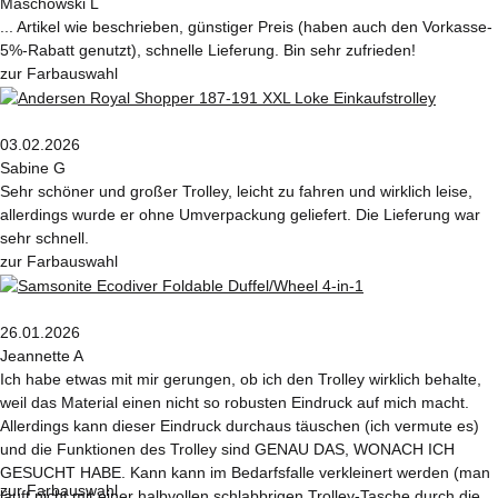
Maschowski L
... Artikel wie beschrieben, günstiger Preis (haben auch den Vorkasse-
5%-Rabatt genutzt), schnelle Lieferung. Bin sehr zufrieden!
zur Farbauswahl
03.02.2026
Sabine G
Sehr schöner und großer Trolley, leicht zu fahren und wirklich leise,
allerdings wurde er ohne Umverpackung geliefert. Die Lieferung war
sehr schnell.
zur Farbauswahl
26.01.2026
Jeannette A
Ich habe etwas mit mir gerungen, ob ich den Trolley wirklich behalte,
weil das Material einen nicht so robusten Eindruck auf mich macht.
Allerdings kann dieser Eindruck durchaus täuschen (ich vermute es)
und die Funktionen des Trolley sind GENAU DAS, WONACH ICH
GESUCHT HABE. Kann kann im Bedarfsfalle verkleinert werden (man
zur Farbauswahl
läuft nicht mit einer halbvollen schlabbrigen Trolley-Tasche durch die