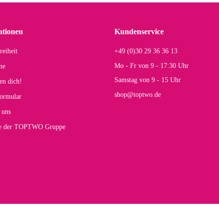
einigen Jahren mal ein Ersatzteil benötigt wird. Wird Samsonite dann noch ein zuver
r Farbauswahl
ationen
Kundenservice
reiheit
+49 (0)30 29 36 36 13
s E
Mo - Fr von 9 - 17:30 Uhr
ne
Rucksack entspricht genau unseren Anforderungen und sieht super aus. Zur Nutzung 
Samstag von 9 - 15 Uhr
en dich!
mt.
shop@toptwo.de
ormular
 Farbauswahl
 uns
te der TOPTWO Gruppe
olina G
h schöner als die Fotos, die Farben sind großartig. Guter Preis und schnelle Lieferu
r Farbauswahl
wski L