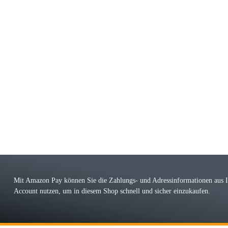
riele W
 immer bei den Franky Produkten eine TOP Qualität. Danke
 Farbauswahl
örn M
r ehrlicher Shop, schnelle Lieferung, man kann bedenkenlos Vorkasse leisten, Top 
r Farbauswahl
Mit Amazon Pay können Sie die Zahlungs- und Adressinformationen aus
Account nutzen, um in diesem Shop schnell und sicher einzukaufen.
lhelm W
 Koffer macht einen sehr soliden Eindruck. Die Zuverlässigkeit muss sich noch in