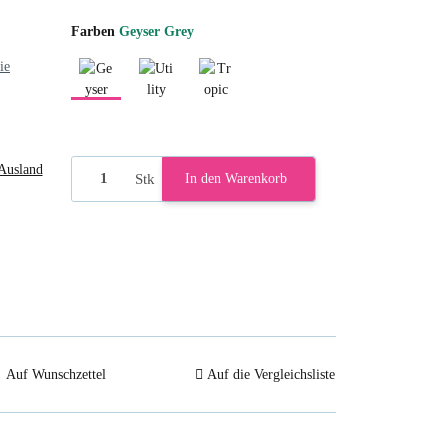
Farben
Geyser Grey
ie
Geyser Grey
Utility Green
Tropic Dusk
Ausland
Stk
In den Warenkorb
Auf Wunschzettel
Auf die Vergleichsliste