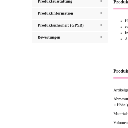
Produktausstattung
Produk
Produktinformation
H
Produktsicherheit (GPSR)
z
I
Bewertungen
A
Produk
Artikelg
Produ
Wert
Abmessun
× Höhe )
Material:
Volumen 