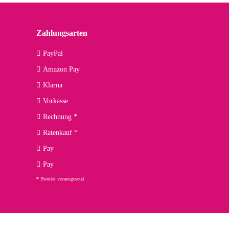
lässiger Partner sein?
Zahlungsarten
09.04.2026
PayPal
Amazon Pay
kann ich noch nicht viel sagen, da er erst noch zum Einsatz
Klarna
Vorkasse
Rechnung *
Ratenkauf *
02.04.2026
Pay
ng. Top!
Pay
* Bonität vorausgesetzt
23.02.2026