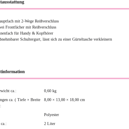
tausstattung
auptfach mit 2-Wege Reißverschluss
wei Frontfächer mit Reißverschluss
nnenfach für Handy & Kopfhörer
bnehmbarer Schultergurt, lässt sich zu einer Gürteltasche verkleinern
tinformation
ewicht ca.:
0,60
kg
kteigenschaft
gen ca. ( Tiefe × Breite
8,00 × 13,00 × 18,00 cm
:
Polyester
ca.:
2 Liter