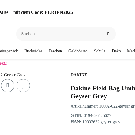
f Alles – mit dem Code: FERIEN2026
eisegepäck
Rucksäcke
Taschen
Geldbörsen
Schule
Deko
Mar
2622
DAKINE
Dakine Field Bag Umh
Geyser Grey
Artikelnummer:
10002-622-geyser gr
GTIN:
0194626425627
HAN:
10002622 geyser grey