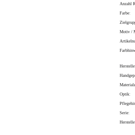
Anzahl R
Farbe:
Zielgrup
Motiv / 
Artikeln
Farbhinw
Herstelle
Handgepä
Material
Optik:
Pflegehi
Serie:
Herstell