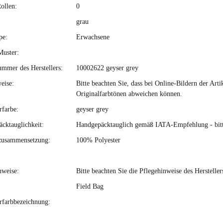
ollen:
0
grau
pe:
Erwachsene
Muster:
ummer des Herstellers:
10002622 geyser grey
eise:
Bitte beachten Sie, dass bei Online-Bildern der Ar
Originalfarbtönen abweichen können.
rfarbe:
geyser grey
cktauglichkeit:
Handgepäcktauglich gemäß IATA-Empfehlung - bitte 
zusammensetzung:
100% Polyester
nweise:
Bitte beachten Sie die Pflegehinweise des Hersteller
Field Bag
erfarbbezeichnung: