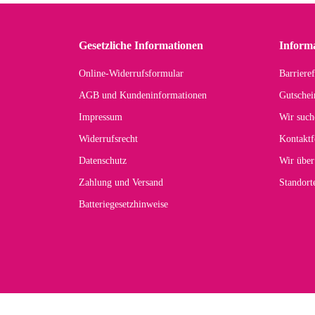
in 
zu
Gesetzliche Informationen
Inform
Online-Widerrufsformular
Barrieref
Han
AGB und Kundeninformationen
Gutschei
Der 
Impressum
Wir such
kom
Widerrufsrecht
Kontaktf
zur
Datenschutz
Wir über
Zahlung und Versand
Standor
Batteriegesetzhinweise
Car
Noc
zu
Mascho