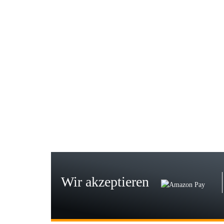
Gab
Wie
zur
Bj
Seh
zu
Wir akzeptieren
Wi
Der