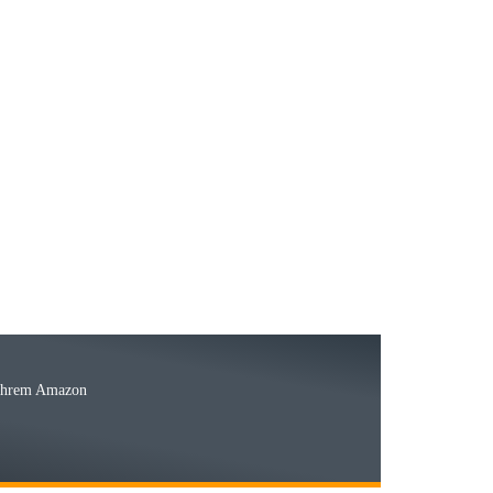
23.05.2026
15.05.2026
Ware
 Ihrem Amazon
03.05.2026
 den kommenden Jahren herausstellen. Spannend wird es falls