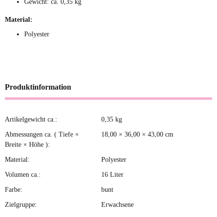
Gewicht: ca. 0,35 kg
Material:
Polyester
Produktinformation
Artikelgewicht ca.:
0,35
kg
Produkteigenschaft
Wert
Abmessungen ca. ( Tiefe ×
18,00 × 36,00 × 43,00 cm
Breite × Höhe ):
Material:
Polyester
Volumen ca.:
16 Liter
Farbe:
bunt
Zielgruppe:
Erwachsene