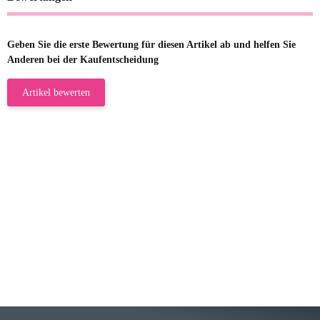
Geben Sie die erste Bewertung für diesen Artikel ab und helfen Sie
Anderen bei der Kaufentscheidung
Artikel bewerten
23.05.2026
Gabriele W
Wie immer bei den Franky Produkten
eine TOP Qualität. Danke
zur Farbauswahl
15.05.2026
Björn M