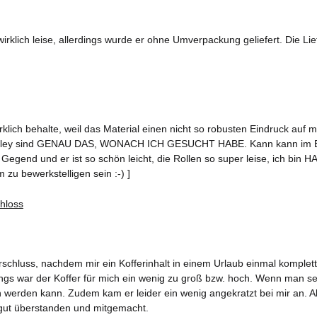
wirklich leise, allerdings wurde er ohne Umverpackung geliefert. Die Lie
rklich behalte, weil das Material einen nicht so robusten Eindruck auf 
rolley sind GENAU DAS, WONACH ICH GESUCHT HABE. Kann kann im Bedar
Gegend und er ist so schön leicht, die Rollen so super leise, ich bin HA
 zu bewerkstelligen sein :-) ]
chluss, nachdem mir ein Kofferinhalt in einem Urlaub einmal komplett d
rdings war der Koffer für mich ein wenig zu groß bzw. hoch. Wenn man s
erden kann. Zudem kam er leider ein wenig angekratzt bei mir an. Aber
gut überstanden und mitgemacht.