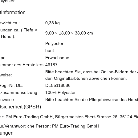
olyester
tinformation
teigenschaft
ewicht ca.:
0,38
kg
ngen ca. ( Tiefe ×
9,00 × 18,00 × 38,00 cm
 Höhe ):
:
Polyester
bunt
ppe:
Erwachsene
nummer des Herstellers:
46187
Bitte beachten Sie, dass bei Online-Bildern der
weise:
den Originalfarbtönen abweichen können.
eg.-Nr. DE:
DE55118886
alzusammensetzung:
100% Polyester
inweise:
Bitte beachten Sie die Pflegehinweise des Herst
tsicherheit (GPSR)
ler: PM Euro-Trading GmbH, Bürgermeister-Ebert-Strasse 26, 36124 Ei
ur/Verantwortliche Person: PM Euro-Trading GmbH
tungen