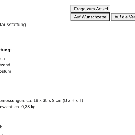
Frage zum Artikel
Auf Wunschzettel
Auf die Ver
tausstattung
ttung:
lch
itzend
ostüm
bmessungen: ca. 18 x 38 x 9 cm (B x H x T)
ewicht: ca. 0,38 kg
l: