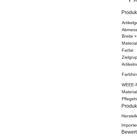
P
Produk
Produk
Wert
Artikelg
Abmessu
Breite ×
Material
Farbe:
Zielgru
Artikel
Farbhin
WEEE-R
Materi
Pflegeh
Produk
Herstel
Importe
Bewer