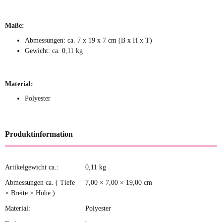
Maße:
Abmessungen: ca. 7 x 19 x 7 cm (B x H x T)
Gewicht: ca. 0,11 kg
Material:
Polyester
Produktinformation
Artikelgewicht ca.:
0,11
kg
Produkteigenschaft
Wert
Abmessungen ca. ( Tiefe
7,00 × 7,00 × 19,00 cm
× Breite × Höhe ):
Material:
Polyester