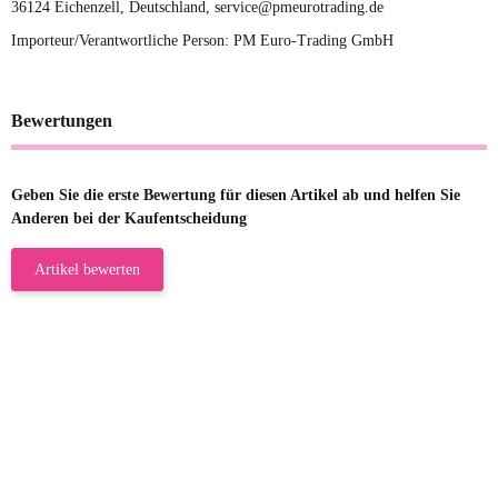
36124 Eichenzell, Deutschland, service@pmeurotrading.de
Importeur/Verantwortliche Person: PM Euro-Trading GmbH
Bewertungen
Geben Sie die erste Bewertung für diesen Artikel ab und helfen Sie
Anderen bei der Kaufentscheidung
Artikel bewerten
23.05.2026
Gabriele W
Wie immer bei den Franky Produkten
eine TOP Qualität. Danke