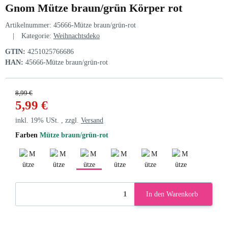
Gnom Mütze braun/grün Körper rot
Artikelnummer:
45666-Mütze braun/grün-rot
Kategorie:
Weihnachtsdeko
GTIN:
4251025766686
HAN:
45666-Mütze braun/grün-rot
8,99 €
5,99 €
inkl. 19% USt. , zzgl.
Versand
Farben
Mütze braun/grün-rot
Mütze rot/lila-grau
Mütze dklblau/rosa-grau
Mütze braun/grün-rot
Mütze sz/braun-rot
Mütze sz/grau-grau
Mütze sz/grau-r
In den Warenkorb