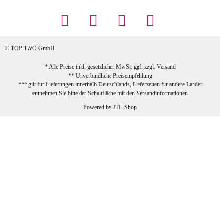
... Artikel wie beschrieben, günstiger
Preis (haben auch den Vorkasse-5%-
Rabatt genutzt), schnelle Lieferung. Bin
sehr zufrieden!
© TOP TWO GmbH
zur Farbauswahl
* Alle Preise inkl. gesetzlicher MwSt. ggf. zzgl.
Versand
** Unverbindliche Preisempfehlung
03.02.2026
*** gilt für Lieferungen innerhalb Deutschlands, Lieferzeiten für andere Länder
Sabine G
entnehmen Sie bitte der Schaltfläche mit den
Versandinformationen
Sehr schöner und großer Trolley, leicht
Powered by
JTL-Shop
zu fahren und wirklich leise, allerdings
wurde er ohne Umverpackung geliefert.
Die Lieferung war sehr schnell.
zur Farbauswahl
26.01.2026
Jeannette A
Ich habe etwas mit mir gerungen, ob ich den