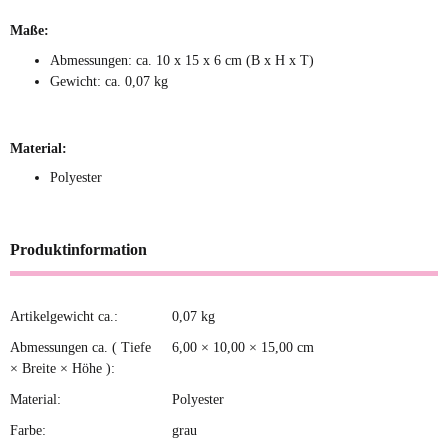
Maße:
Abmessungen: ca. 10 x 15 x 6 cm (B x H x T)
Gewicht: ca. 0,07 kg
Material:
Polyester
Produktinformation
Artikelgewicht ca.:
0,07
kg
Produkteigenschaft
Wert
Abmessungen ca. ( Tiefe
6,00 × 10,00 × 15,00 cm
× Breite × Höhe ):
Material:
Polyester
Farbe:
grau