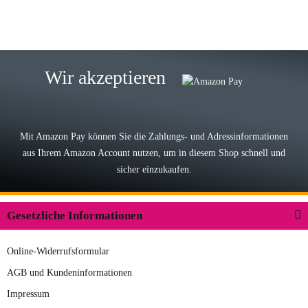
15.05.2026
Björn M
Sehr ehrlicher Shop, schnelle
Wir akzeptieren
Lieferung, man kann bedenkenlos
Vorkasse leisten, Top Ware
zur Farbauswahl
Mit Amazon Pay können Sie die Zahlungs- und Adressinformationen
aus Ihrem Amazon Account nutzen, um in diesem Shop schnell und
03.05.2026
sicher einzukaufen.
Wilhelm W
Der Koffer macht einen sehr soliden
Gesetzliche Informationen
Eindruck. Die Zuverlässigkeit muss
sich noch in den kommenden Jahren
Online-Widerrufsformular
herausstellen. Spannend wird es falls
zur Farbauswahl
in einigen Jahren mal ein Ersatzteil
AGB und Kundeninformationen
benötigt wird. Wird Samsonite dann
Impressum
09.04.2026