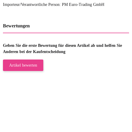
Importeur/Verantwortliche Person: PM Euro-Trading GmbH
Bewertungen
Geben Sie die erste Bewertung für diesen Artikel ab und helfen Sie
Anderen bei der Kaufentscheidung
Artikel bewerten
23.05.2026
Gabriele W
Wie immer bei den Franky Produkten
eine TOP Qualität. Danke
zur Farbauswahl