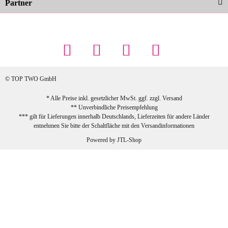
Partner
23.02.2026
Maschowski L
... Artikel wie beschrieben, günstiger
Preis (haben auch den Vorkasse-5%-
Rabatt genutzt), schnelle Lieferung. Bin
sehr zufrieden!
© TOP TWO GmbH
zur Farbauswahl
* Alle Preise inkl. gesetzlicher MwSt. ggf. zzgl.
Versand
** Unverbindliche Preisempfehlung
03.02.2026
*** gilt für Lieferungen innerhalb Deutschlands, Lieferzeiten für andere Länder
Sabine G
entnehmen Sie bitte der Schaltfläche mit den
Versandinformationen
Sehr schöner und großer Trolley, leicht
Powered by
JTL-Shop
zu fahren und wirklich leise, allerdings
wurde er ohne Umverpackung geliefert.
Die Lieferung war sehr schnell.
zur Farbauswahl
26.01.2026