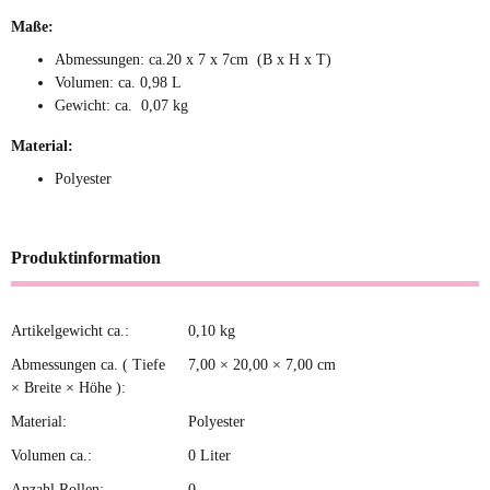
Maße:
Abmessungen: ca.20 x 7 x 7cm (B x H x T)
Volumen: ca. 0,98 L
Gewicht: ca. 0,07 kg
Material:
Polyester
Produktinformation
Artikelgewicht ca.:
0,10
kg
Produkteigenschaft
Wert
Abmessungen ca. ( Tiefe
7,00 × 20,00 × 7,00 cm
× Breite × Höhe ):
Material:
Polyester
Volumen ca.:
0 Liter
Anzahl Rollen:
0