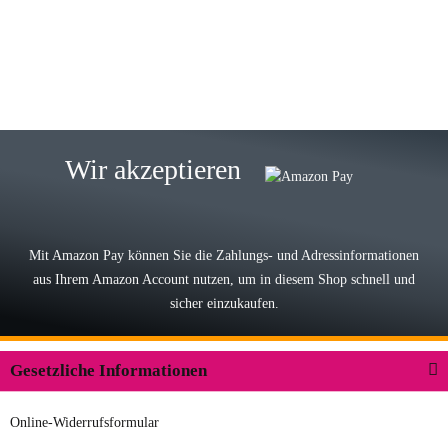
eine TOP Qualität. Danke
zur Farbauswahl
15.05.2026
Björn M
Sehr ehrlicher Shop, schnelle
Wir akzeptieren
Lieferung, man kann bedenkenlos
Vorkasse leisten, Top Ware
zur Farbauswahl
Mit Amazon Pay können Sie die Zahlungs- und Adressinformationen
aus Ihrem Amazon Account nutzen, um in diesem Shop schnell und
03.05.2026
sicher einzukaufen.
Wilhelm W
Der Koffer macht einen sehr soliden
Gesetzliche Informationen
Eindruck. Die Zuverlässigkeit muss
sich noch in den kommenden Jahren
Online-Widerrufsformular
herausstellen. Spannend wird es falls