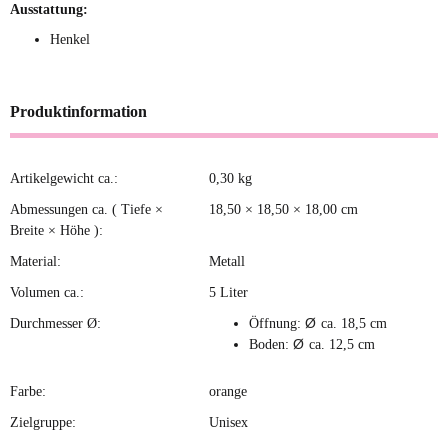
Ausstattung:
Henkel
Produktinformation
Artikelgewicht ca.:
0,30
kg
Produkteigenschaft
Wert
Abmessungen ca. ( Tiefe ×
18,50 × 18,50 × 18,00 cm
Breite × Höhe ):
Material:
Metall
Volumen ca.:
5 Liter
Ø
Durchmesser Ø:
Öffnung:
ca. 18,5 cm
Ø
Boden:
ca. 12,5 cm
Farbe:
orange
Zielgruppe:
Unisex