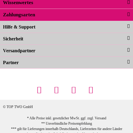
Wissenwertes
02.04.2026
Zahlungsarten
Carolina G
Noch schöner als die Fotos, die
Hilfe & Support
Farben sind großartig. Guter Preis und
Sicherheit
schnelle Lieferung. Top!
zur Farbauswahl
Versandpartner
Partner
23.02.2026
Maschowski L
... Artikel wie beschrieben, günstiger
Preis (haben auch den Vorkasse-5%-
Rabatt genutzt), schnelle Lieferung. Bin
sehr zufrieden!
© TOP TWO GmbH
zur Farbauswahl
* Alle Preise inkl. gesetzlicher MwSt. ggf. zzgl.
Versand
** Unverbindliche Preisempfehlung
03.02.2026
*** gilt für Lieferungen innerhalb Deutschlands, Lieferzeiten für andere Länder