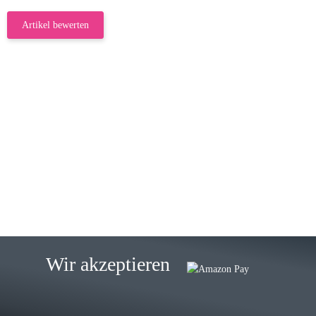
Artikel bewerten
23.05.2026
Gabriele W
Wie immer bei den Franky Produkten
eine TOP Qualität. Danke
zur Farbauswahl
15.05.2026
Björn M
Sehr ehrlicher Shop, schnelle
Wir akzeptieren
Lieferung, man kann bedenkenlos
Vorkasse leisten, Top Ware
zur Farbauswahl