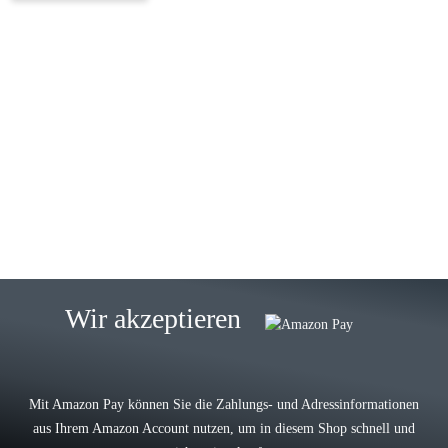
23.05.2026
Gabriele W
Wie immer bei den Franky Produkten
eine TOP Qualität. Danke
zur Farbauswahl
15.05.2026
Björn M
Sehr ehrlicher Shop, schnelle
Wir akzeptieren
Lieferung, man kann bedenkenlos
Vorkasse leisten, Top Ware
zur Farbauswahl
Mit Amazon Pay können Sie die Zahlungs- und Adressinformationen
aus Ihrem Amazon Account nutzen, um in diesem Shop schnell und
03.05.2026