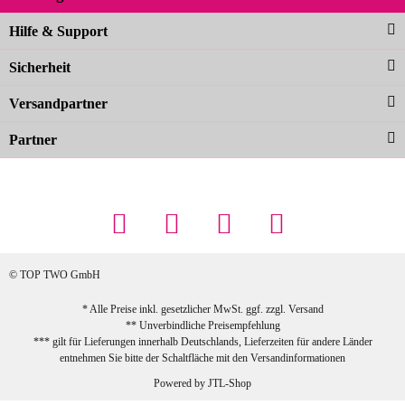
Noch schöner als die Fotos, die
Hilfe & Support
Farben sind großartig. Guter Preis und
Sicherheit
schnelle Lieferung. Top!
zur Farbauswahl
Versandpartner
Partner
23.02.2026
Maschowski L
... Artikel wie beschrieben, günstiger
Preis (haben auch den Vorkasse-5%-
Rabatt genutzt), schnelle Lieferung. Bin
sehr zufrieden!
© TOP TWO GmbH
zur Farbauswahl
* Alle Preise inkl. gesetzlicher MwSt. ggf. zzgl.
Versand
** Unverbindliche Preisempfehlung
03.02.2026
*** gilt für Lieferungen innerhalb Deutschlands, Lieferzeiten für andere Länder
Sabine G
entnehmen Sie bitte der Schaltfläche mit den
Versandinformationen
Sehr schöner und großer Trolley, leicht
Powered by
JTL-Shop