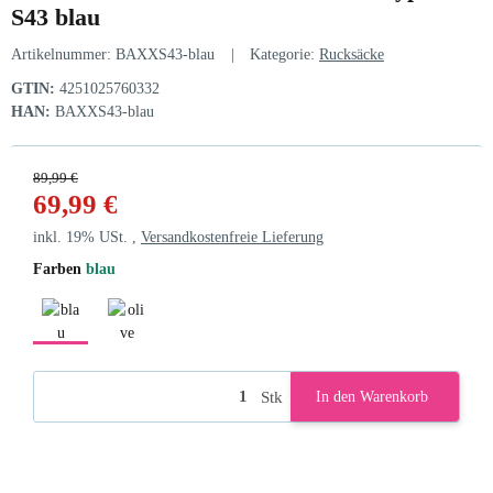
S43 blau
Artikelnummer:
BAXXS43-blau
Kategorie:
Rucksäcke
GTIN:
4251025760332
HAN:
BAXXS43-blau
89,99 €
69,99 €
inkl. 19% USt. ,
Versandkostenfreie Lieferung
Farben
blau
blau
olive
Stk
In den Warenkorb