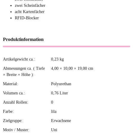
zwei Scheinfächer
acht Kartenfächer
RFID-Blocker
Produktinformation
Artikelgewicht ca.:
0,23
kg
Produkteigenschaft
Wert
Abmessungen ca. ( Tiefe
4,00 × 10,00 × 19,00 cm
× Breite × Höhe ):
Material:
Polyurethan
Volumen ca.:
0,76 Liter
Anzahl Rollen:
0
Farbe:
lila
Zielgruppe:
Erwachsene
Motiv / Muster:
Uni