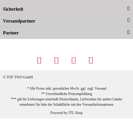
Farben sind großartig. Guter Preis und
Sicherheit
schnelle Lieferung. Top!
zur Farbauswahl
Versandpartner
Partner
23.02.2026
Maschowski L
... Artikel wie beschrieben, günstiger
Preis (haben auch den Vorkasse-5%-
Rabatt genutzt), schnelle Lieferung. Bin
sehr zufrieden!
© TOP TWO GmbH
zur Farbauswahl
* Alle Preise inkl. gesetzlicher MwSt. ggf. zzgl.
Versand
** Unverbindliche Preisempfehlung
03.02.2026
*** gilt für Lieferungen innerhalb Deutschlands, Lieferzeiten für andere Länder
Sabine G
entnehmen Sie bitte der Schaltfläche mit den
Versandinformationen
Sehr schöner und großer Trolley, leicht
Powered by
JTL-Shop
zu fahren und wirklich leise, allerdings
wurde er ohne Umverpackung geliefert.