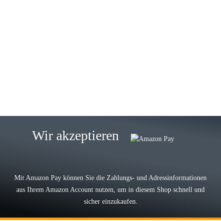
23.05.2026
Gabriele W
Wie immer bei den Franky Produkten
eine TOP Qualität. Danke
zur Farbauswahl
15.05.2026
Björn M
Sehr ehrlicher Shop, schnelle
Wir akzeptieren
Lieferung, man kann bedenkenlos
Vorkasse leisten, Top Ware
zur Farbauswahl
Mit Amazon Pay können Sie die Zahlungs- und Adressinformationen
aus Ihrem Amazon Account nutzen, um in diesem Shop schnell und
03.05.2026
sicher einzukaufen.
Wilhelm W