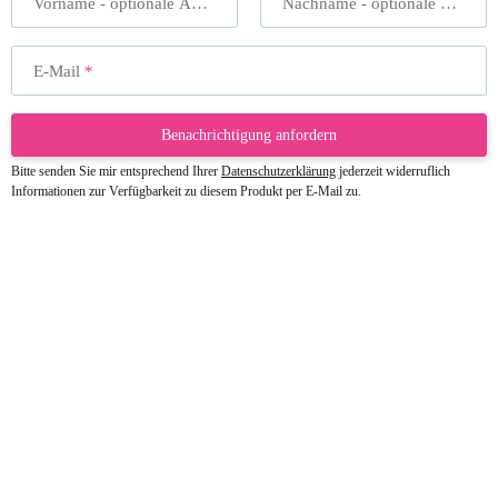
Vorname
- optionale Angabe
Nachname
- optionale Angabe
E-Mail
Benachrichtigung anfordern
Bitte senden Sie mir entsprechend Ihrer
Datenschutzerklärung
jederzeit widerruflich
Informationen zur Verfügbarkeit zu diesem Produkt per E-Mail zu.
23.05.2026
Gabriele W
Wie immer bei den Franky Produkten
eine TOP Qualität. Danke
zur Farbauswahl
15.05.2026