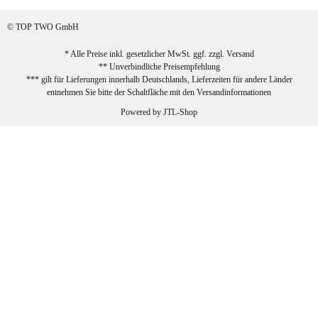
sehr zufrieden!
© TOP TWO GmbH
zur Farbauswahl
* Alle Preise inkl. gesetzlicher MwSt. ggf. zzgl.
Versand
** Unverbindliche Preisempfehlung
03.02.2026
*** gilt für Lieferungen innerhalb Deutschlands, Lieferzeiten für andere Länder
Sabine G
entnehmen Sie bitte der Schaltfläche mit den
Versandinformationen
Sehr schöner und großer Trolley, leicht
Powered by
JTL-Shop
zu fahren und wirklich leise, allerdings
wurde er ohne Umverpackung geliefert.
Die Lieferung war sehr schnell.
zur Farbauswahl
26.01.2026
Jeannette A
Ich habe etwas mit mir gerungen, ob ich den
Trolley wirklich behalte, weil das Material
einen nicht so robusten Eindruck auf mich