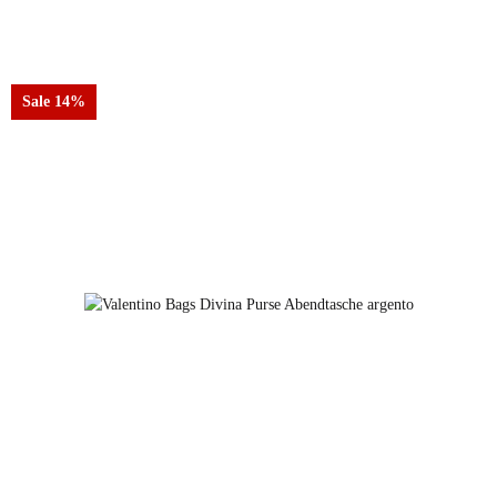
Farben
oro
Sale 14%
argento
cannafucil
oro