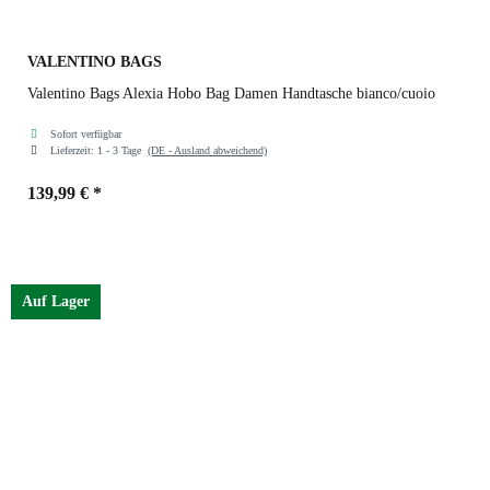
VALENTINO BAGS
Valentino Bags Alexia Hobo Bag Damen Handtasche bianco/cuoio
Sofort verfügbar
Lieferzeit:
1 - 3 Tage
(DE - Ausland abweichend)
139,99 €
*
Farben
bianco/cuoio
Auf Lager
nero
ecru
bianco/cuoio