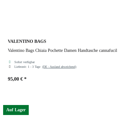
VALENTINO BAGS
Valentino Bags Chiaia Pochette Damen Handtasche cannafucil
Sofort verfügbar
Lieferzeit:
1 - 3 Tage
(DE - Ausland abweichend)
95,00 €
*
Farben
cannafucil
Auf Lager
argento
cannafucil
oro