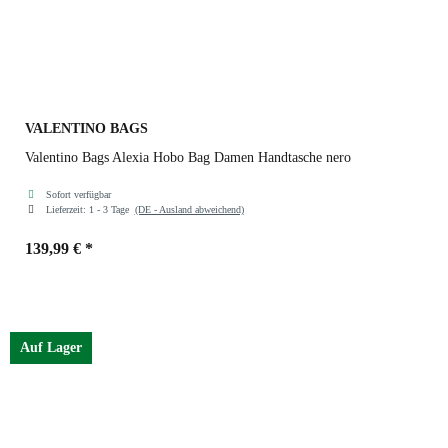
VALENTINO BAGS
Valentino Bags Alexia Hobo Bag Damen Handtasche nero
Sofort verfügbar
Lieferzeit:
1 - 3 Tage
(DE - Ausland abweichend)
139,99 €
*
Farben
nero
Auf Lager
nero
ecru
bianco/cuoio