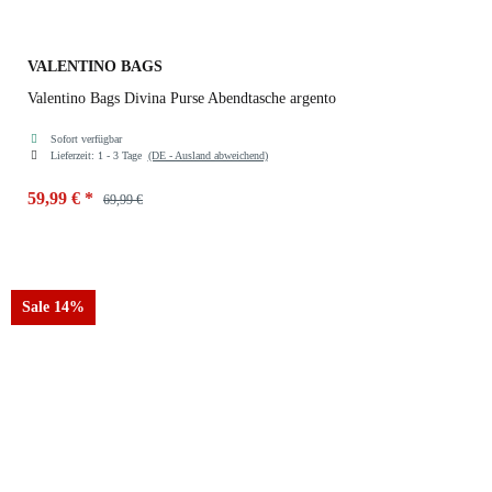
VALENTINO BAGS
Valentino Bags Divina Purse Abendtasche argento
Sofort verfügbar
Lieferzeit:
1 - 3 Tage
(DE - Ausland abweichend)
59,99 €
*
69,99 €
Farben
argento
Sale 14%
argento
nero
beige
taupe