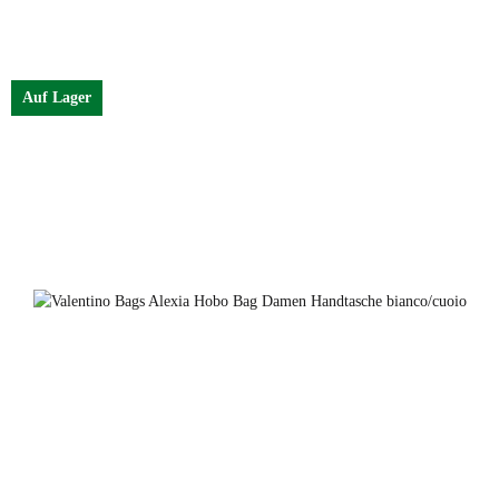
Farben
ecru
Auf Lager
nero
ecru
bianco/cuoio