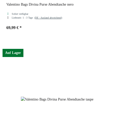
Valentino Bags Divina Purse Abendtasche nero
Sofort verfügbar
Lieferzeit:
1 - 3 Tage
(DE - Ausland abweichend)
69,99 €
*
Farben
nero
Auf Lager
argento
nero
beige
taupe