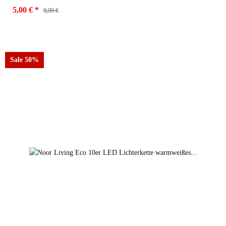
5,00 €
*
9,99 €
Farben
pink
Sale 50%
pink
braun
grau