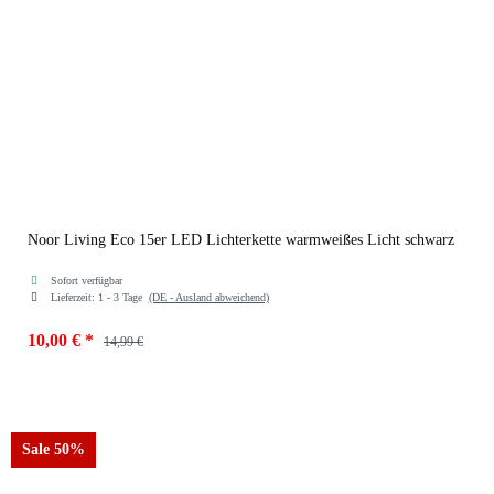
Noor Living Eco 15er LED Lichterkette warmweißes Licht schwarz
Sofort verfügbar
Lieferzeit:
1 - 3 Tage
(DE - Ausland abweichend)
10,00 €
*
14,99 €
Farben
schwarz
Sale 50%