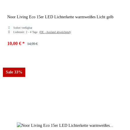
Noor Living Eco 15er LED Lichterkette warmweißes Licht gelb
Sofort verfügbar
Lieferzeit:
2 - 4 Tage
(DE - Ausland abweichend)
10,00 €
*
14,99 €
Farben
gelb
Sale 33%
lila
gelb
schwarz