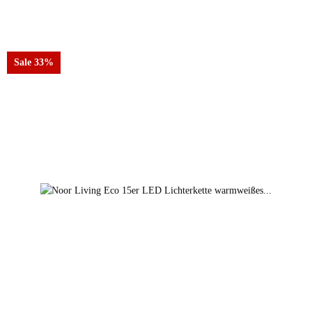
Farben
lila
Sale 33%
lila
gelb
schwarz