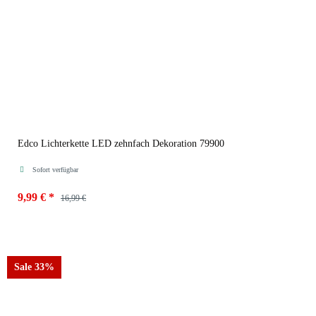
Edco Lichterkette LED zehnfach Dekoration 79900
Sofort verfügbar
9,99 €
*
16,99 €
Variante
Sale 33%
Bunt Blumen
Bunt Uni
Weiß