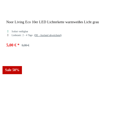
Noor Living Eco 10er LED Lichterkette warmweißes Licht grau
Sofort verfügbar
Lieferzeit:
2 - 4 Tage
(DE - Ausland abweichend)
5,00 €
*
9,99 €
Farben
grau
Sale 50%
pink
braun
grau