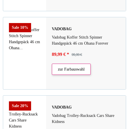
Sale 10%
VADOBAG
Vadobag Koffer Stitch Spinner
Handgepäck 46 cm Ohana Forever
89,99 €
*
99,99 €
zur Farbauswahl
Sale 20%
VADOBAG
Vadobag Trolley-Rucksack Cars Share
Kidness