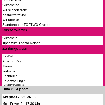
Barrierefreiheit
Gutscheine
Wir suchen dich!
Kontaktformular
Wir über uns
Standorte der TOPTWO Gruppe
Wissenwertes
Gutschein
Tipps zum Thema Reisen
Zahlungsarten
PayPal
Amazon Pay
Klarna
Vorkasse
Rechnung *
Ratenzahlung *
* Bonität vorausgesetzt
Hilfe & Support
+49 (0)30 29 36 36 13
Mo - Fr von 9 - 17:30 Uhr