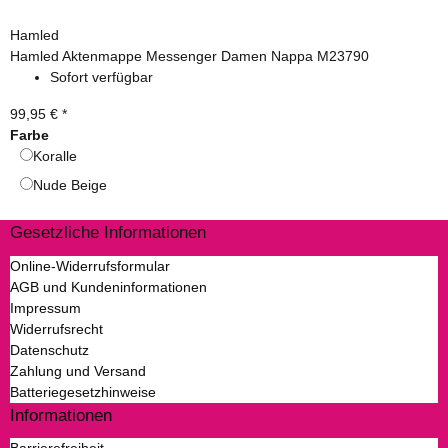
Hamled
Hamled Aktenmappe Messenger Damen Nappa M23790
Sofort verfügbar
99,95 €
*
Farbe
Koralle
Koralle
Nude Beige
Nude Beige
Gesetzliche Informationen
Online-Widerrufsformular
AGB und Kundeninformationen
Impressum
Widerrufsrecht
Datenschutz
Zahlung und Versand
Batteriegesetzhinweise
Informationen