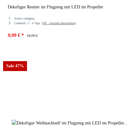
Dekofigur Rentier im Flugzeug mit LED im Propeller
Sofort verfügbar
Lieferzeit:
2 - 4 Tage
(DE - Ausland abweichend)
9,99 €
*
18,99 €
Farben
1969-blau
Sale 47%
1969-blau
1969-silber
1969-rot