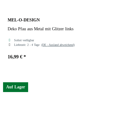
MEL-O-DESIGN
Deko Pfau aus Metal mit Glitzer links
Sofort verfügbar
Lieferzeit:
2 - 4 Tage
(DE - Ausland abweichend)
16,99 €
*
Farben
links
Auf Lager
links
rechts