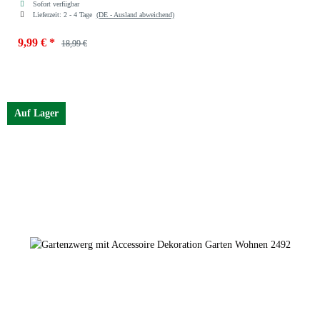
Sofort verfügbar
Lieferzeit:
2 - 4 Tage
(DE - Ausland abweichend)
9,99 €
*
18,99 €
Farben
1969-rot
Auf Lager
1969-blau
1969-silber
1969-rot