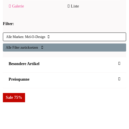
Galerie
Liste
Filter:
Alle Marken:
Mel-O-Design
Alle Filter zurücksetzen
Besondere Artikel
Preisspanne
Sale 75%