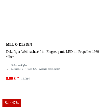
MEL-O-DESIGN
Dekofigur Weihnachtself im Flugzeug mit LED im Propeller 1969-
silber
Sofort verfügbar
Lieferzeit:
2 - 4 Tage
(DE - Ausland abweichend)
9,99 €
*
18,99 €
Farben
1969-silber
Sale 47%