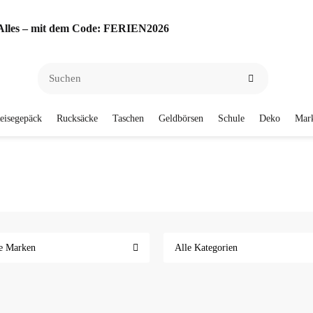
f Alles – mit dem Code: FERIEN2026
eisegepäck
Rucksäcke
Taschen
Geldbörsen
Schule
Deko
Mar
e Marken
Alle Kategorien