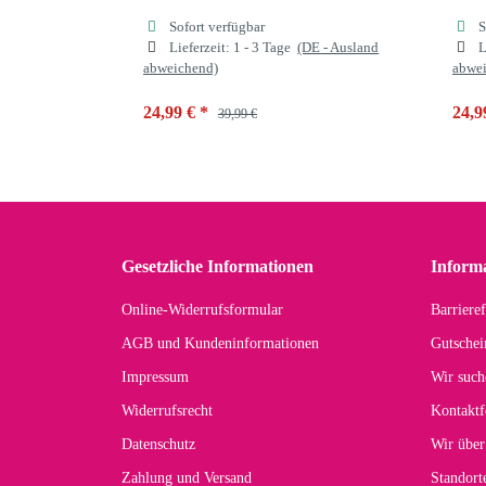
Sofort verfügbar
S
Lieferzeit:
1 - 3 Tage
(DE - Ausland
L
abweichend)
abwe
24,99 €
*
24,9
39,99 €
Farben
braun LEO
Far
Gesetzliche Informationen
Inform
coffee LEO
braun LEO
khaki LEO
c
Online-Widerrufsformular
Barrieref
AGB und Kundeninformationen
Gutschei
Impressum
Wir such
Widerrufsrecht
Kontaktf
Datenschutz
Wir über
Zahlung und Versand
Standor