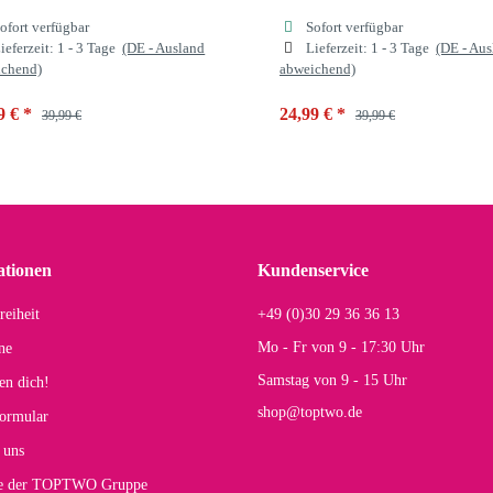
ofort verfügbar
Sofort verfügbar
ieferzeit:
1 - 3 Tage
(DE - Ausland
Lieferzeit:
1 - 3 Tage
(DE - Au
ichend)
abweichend)
9 €
*
24,99 €
*
39,99 €
39,99 €
ben
coffee LEO
Farben
khaki LEO
ationen
Kundenservice
offee LEO
braun LEO
khaki LEO
coffee LEO
braun LEO
khaki L
reiheit
+49 (0)30 29 36 36 13
Mo - Fr von 9 - 17:30 Uhr
ne
Samstag von 9 - 15 Uhr
en dich!
shop@toptwo.de
ormular
 uns
te der TOPTWO Gruppe