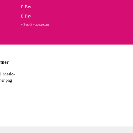
Pay
Pay
* Bonität vorausgesetzt
tner