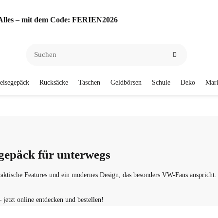
f Alles – mit dem Code: FERIEN2026
eisegepäck
Rucksäcke
Taschen
Geldbörsen
Schule
Deko
Mar
egepäck für unterwegs
raktische Features und ein modernes Design, das besonders VW-Fans anspricht.
– jetzt online entdecken und bestellen!