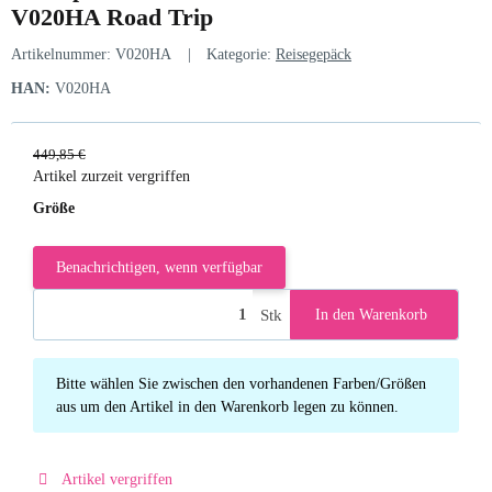
V020HA Road Trip
Artikelnummer:
V020HA
Kategorie:
Reisegepäck
HAN:
V020HA
449,85 €
Artikel zurzeit vergriffen
Größe
Benachrichtigen, wenn verfügbar
Stk
In den Warenkorb
x
Bitte wählen Sie zwischen den vorhandenen Farben/Größen
aus um den Artikel in den Warenkorb legen zu können.
Artikel vergriffen