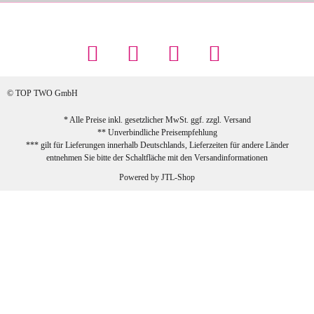
Maschowski L
... Artikel wie beschrieben, günstiger
Preis (haben auch den Vorkasse-5%-
Rabatt genutzt), schnelle Lieferung. Bin
sehr zufrieden!
© TOP TWO GmbH
zur Farbauswahl
* Alle Preise inkl. gesetzlicher MwSt. ggf. zzgl.
Versand
** Unverbindliche Preisempfehlung
03.02.2026
*** gilt für Lieferungen innerhalb Deutschlands, Lieferzeiten für andere Länder
Sabine G
entnehmen Sie bitte der Schaltfläche mit den
Versandinformationen
Sehr schöner und großer Trolley, leicht
Powered by
JTL-Shop
zu fahren und wirklich leise, allerdings
wurde er ohne Umverpackung geliefert.
Die Lieferung war sehr schnell.
zur Farbauswahl
26.01.2026
Jeannette A