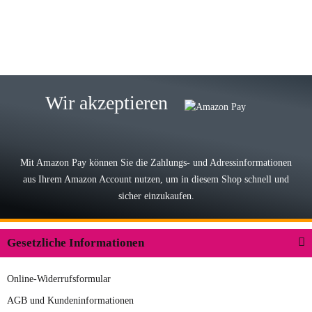
zur Farbauswahl
15.05.2026
Björn M
Sehr ehrlicher Shop, schnelle
Wir akzeptieren
Lieferung, man kann bedenkenlos
Vorkasse leisten, Top Ware
zur Farbauswahl
Mit Amazon Pay können Sie die Zahlungs- und Adressinformationen
aus Ihrem Amazon Account nutzen, um in diesem Shop schnell und
03.05.2026
sicher einzukaufen.
Wilhelm W
Der Koffer macht einen sehr soliden
Gesetzliche Informationen
Eindruck. Die Zuverlässigkeit muss
sich noch in den kommenden Jahren
Online-Widerrufsformular
herausstellen. Spannend wird es falls
zur Farbauswahl
in einigen Jahren mal ein Ersatzteil
AGB und Kundeninformationen