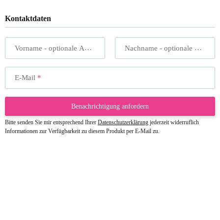
Kontaktdaten
Vorname
- optionale Angabe
Nachname
- optionale Angabe
E-Mail
Benachrichtigung anfordern
Bitte senden Sie mir entsprechend Ihrer
Datenschutzerklärung
jederzeit widerruflich
Informationen zur Verfügbarkeit zu diesem Produkt per E-Mail zu.
23.05.2026
Gabriele W
Wie immer bei den Franky Produkten
eine TOP Qualität. Danke