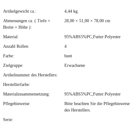
Artikelgewicht ca.:
4,44
kg
Produkteigenschaft
Wert
Abmessungen ca. ( Tiefe ×
28,00 × 51,00 × 78,00 cm
Breite × Höhe ):
Material:
95%ABS5%PC,Futter:Polyester
Anzahl Rollen:
4
Farbe:
bunt
Zielgruppe:
Erwachsene
Artikelnummer des Herstellers:
Herstellerfarbe:
Materialzusammensetzung:
95%ABS5%PC,Futter:Polyester
Pflegehinweise:
Bitte beachten Sie die Pflegehinweise
des Herstellers.
Serie: