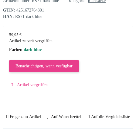
Artikelnummer:
RS71-dark blue
Kategorie:
Rucksäcke
GTIN:
4251672764301
HAN:
RS71-dark blue
59,95 €
Artikel zurzeit vergriffen
Farben
dark blue
Benachrichtigen, wenn verfügbar
Artikel vergriffen
Frage zum Artikel
Auf Wunschzettel
Auf die Vergleichsliste