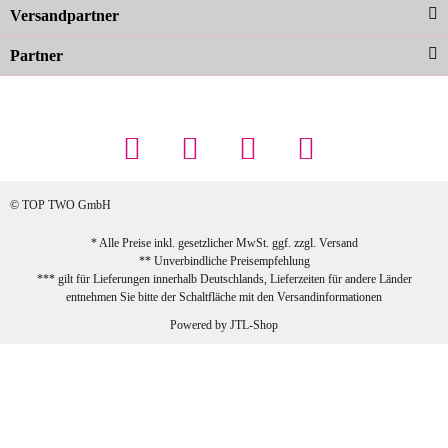
zur Farbauswahl
Versandpartner
Partner
23.02.2026
Maschowski L
... Artikel wie beschrieben, günstiger
Preis (haben auch den Vorkasse-5%-
Rabatt genutzt), schnelle Lieferung. Bin
sehr zufrieden!
© TOP TWO GmbH
zur Farbauswahl
* Alle Preise inkl. gesetzlicher MwSt. ggf. zzgl.
Versand
** Unverbindliche Preisempfehlung
03.02.2026
*** gilt für Lieferungen innerhalb Deutschlands, Lieferzeiten für andere Länder
Sabine G
entnehmen Sie bitte der Schaltfläche mit den
Versandinformationen
Sehr schöner und großer Trolley, leicht
Powered by
JTL-Shop
zu fahren und wirklich leise, allerdings
wurde er ohne Umverpackung geliefert.
Die Lieferung war sehr schnell.
zur Farbauswahl