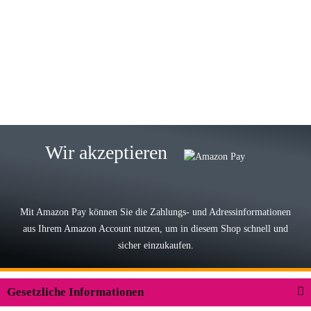
Gabriele W
Wie immer bei den Franky Produkten
eine TOP Qualität. Danke
zur Farbauswahl
15.05.2026
Björn M
Sehr ehrlicher Shop, schnelle
Wir akzeptieren
Lieferung, man kann bedenkenlos
Vorkasse leisten, Top Ware
zur Farbauswahl
Mit Amazon Pay können Sie die Zahlungs- und Adressinformationen
aus Ihrem Amazon Account nutzen, um in diesem Shop schnell und
03.05.2026
sicher einzukaufen.
Wilhelm W
Der Koffer macht einen sehr soliden
Gesetzliche Informationen
Eindruck. Die Zuverlässigkeit muss