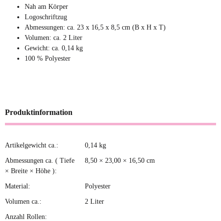
Nah am Körper
Logoschriftzug
Abmessungen: ca. 23 x 16,5 x 8,5 cm (B x H x T)
Volumen: ca. 2 Liter
Gewicht: ca. 0,14 kg
100 % Polyester
Produktinformation
Artikelgewicht ca.:
0,14
kg
Produkteigenschaft
Wert
Abmessungen ca. ( Tiefe
8,50 × 23,00 × 16,50 cm
× Breite × Höhe ):
Material:
Polyester
Volumen ca.:
2 Liter
Anzahl Rollen: