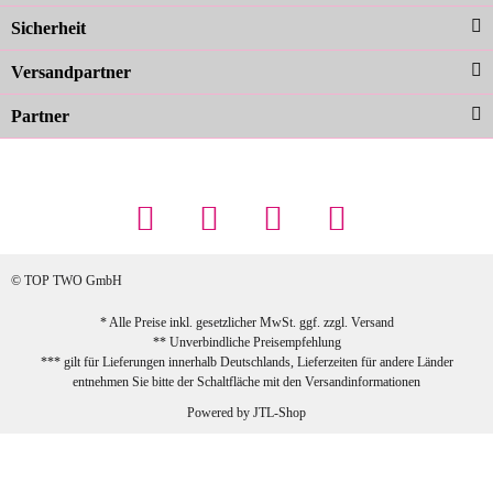
Sicherheit
schnelle Lieferung. Top!
zur Farbauswahl
Versandpartner
Partner
23.02.2026
Maschowski L
... Artikel wie beschrieben, günstiger
Preis (haben auch den Vorkasse-5%-
Rabatt genutzt), schnelle Lieferung. Bin
sehr zufrieden!
© TOP TWO GmbH
zur Farbauswahl
* Alle Preise inkl. gesetzlicher MwSt. ggf. zzgl.
Versand
** Unverbindliche Preisempfehlung
03.02.2026
*** gilt für Lieferungen innerhalb Deutschlands, Lieferzeiten für andere Länder
Sabine G
entnehmen Sie bitte der Schaltfläche mit den
Versandinformationen
Sehr schöner und großer Trolley, leicht
Powered by
JTL-Shop
zu fahren und wirklich leise, allerdings
wurde er ohne Umverpackung geliefert.