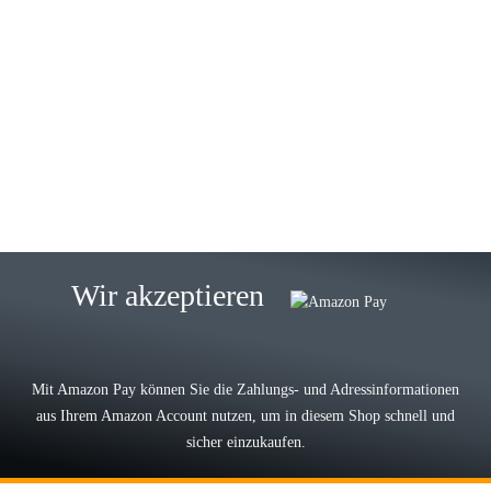
23.05.2026
Gabriele W
Wie immer bei den Franky Produkten
eine TOP Qualität. Danke
zur Farbauswahl
15.05.2026
Björn M
Sehr ehrlicher Shop, schnelle
Wir akzeptieren
Lieferung, man kann bedenkenlos
Vorkasse leisten, Top Ware
zur Farbauswahl
Mit Amazon Pay können Sie die Zahlungs- und Adressinformationen
aus Ihrem Amazon Account nutzen, um in diesem Shop schnell und
03.05.2026
sicher einzukaufen.
Wilhelm W
Der Koffer macht einen sehr soliden