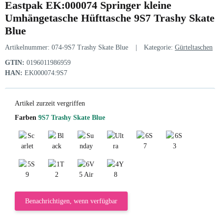
Eastpak EK:000074 Springer kleine
Umhängetasche Hüfttasche 9S7 Trashy Skate
Blue
Artikelnummer:
074-9S7 Trashy Skate Blue
Kategorie:
Gürteltaschen
GTIN:
0196011986959
HAN:
EK000074:9S7
Artikel zurzeit vergriffen
Farben
9S7 Trashy Skate Blue
Scarlet Red
Black
Sunday Grey
Ultra Marine
6S7 Swim Blue
6S3 Cerise Pink
5S9 Nightsky Navy
1T2 Tarp Kontrast Cobble
6V5 Air Blue
4Y8 Tarp Black2
Benachrichtigen, wenn verfügbar