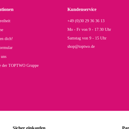
r Farbauswahl
ationen
Kundenservice
reiheit
+49 (0)30 29 36 36 13
s E
Mo - Fr von 9 - 17:30 Uhr
ne
Rucksack entspricht genau unseren Anforderungen und sieht super aus. Zur Nutzung 
Samstag von 9 - 15 Uhr
en dich!
mt.
shop@toptwo.de
ormular
 Farbauswahl
 uns
te der TOPTWO Gruppe
olina G
h schöner als die Fotos, die Farben sind großartig. Guter Preis und schnelle Lieferu
r Farbauswahl
wski L
ikel wie beschrieben, günstiger Preis (haben auch den Vorkasse-5%-Rabatt genutzt), s
Sicher einkaufen
Par