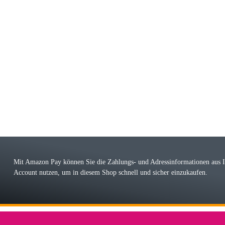
riele W
 immer bei den Franky Produkten eine TOP Qualität. Danke
 Farbauswahl
örn M
r ehrlicher Shop, schnelle Lieferung, man kann bedenkenlos Vorkasse leisten, Top 
r Farbauswahl
Mit Amazon Pay können Sie die Zahlungs- und Adressinformationen aus
Account nutzen, um in diesem Shop schnell und sicher einzukaufen.
lhelm W
 Koffer macht einen sehr soliden Eindruck. Die Zuverlässigkeit muss sich noch in
einigen Jahren mal ein Ersatzteil benötigt wird. Wird Samsonite dann noch ein zuver