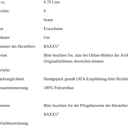
ca.:
0,76 Liter
ollen:
0
braun
pe:
Erwachsene
Muster:
Uni
ummer des Herstellers:
BAXX57
eise:
Bitte beachten Sie, dass bei Online-Bildern der Ar
Originalfarbtönen abweichen können.
rfarbe:
cktauglichkeit:
Handgepäck gemäß IATA-Empfehlung-bitte Richtlini
zusammensetzung:
100% Polyurethan
nweise:
Bitte beachten Sie die Pflegehinweise des Hersteller
BAXX57
erfarbbezeichnung: