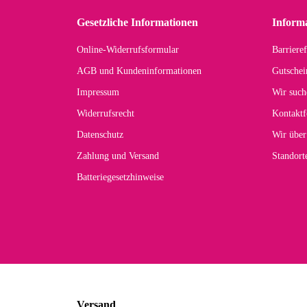
zu
Gesetzliche Informationen
Inform
Online-Widerrufsformular
Barrieref
Han
AGB und Kundeninformationen
Gutschei
Der 
Impressum
Wir such
kom
Widerrufsrecht
Kontaktf
zur
Datenschutz
Wir über
Zahlung und Versand
Standor
Batteriegesetzhinweise
Car
Noc
zu
Mascho
... Art
Versand