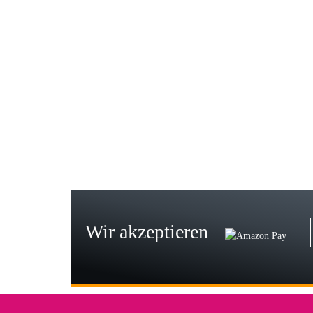
Gab
Wie
zur
Bj
Seh
zu
Wir akzeptieren
Wi
Der
in 