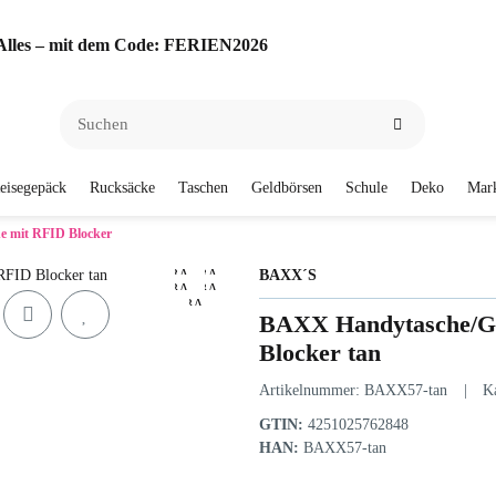
f Alles – mit dem Code: FERIEN2026
eisegepäck
Rucksäcke
Taschen
Geldbörsen
Schule
Deko
Mar
 mit RFID Blocker
BAXX´S
BAXX Handytasche/Ge
Blocker tan
Artikelnummer:
BAXX57-tan
K
GTIN:
4251025762848
HAN:
BAXX57-tan