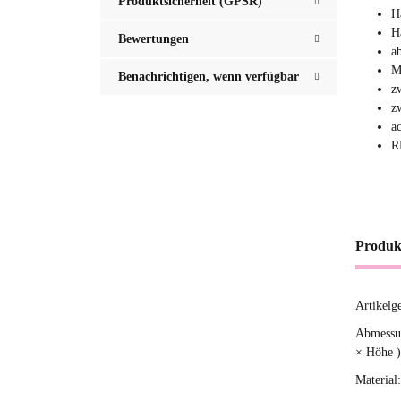
Produktsicherheit (GPSR)
H
H
Bewertungen
a
M
Benachrichtigen, wenn verfügbar
z
z
a
R
Produk
Artikelg
Produ
Wert
Abmessun
× Höhe )
Material: