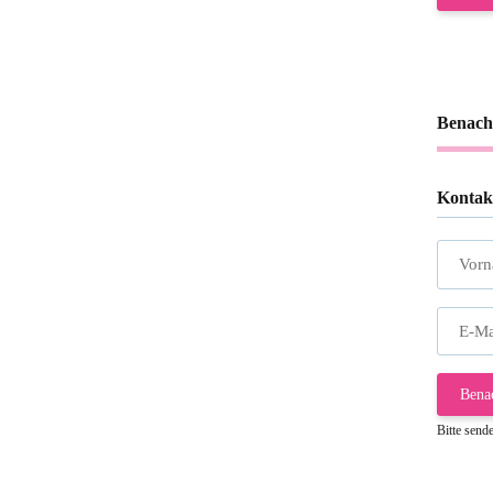
Benach
Kontak
Vor
E-Ma
Bena
Bitte send