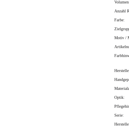
Volumen 
Anzahl R
Farbe:
Zielgrup
Motiv / 
Artikeln
Farbhinw
Herstelle
Handgepä
Material
Optik:
Pflegehi
Serie:
Herstell