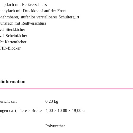
auptfach mit Reißverschluss
andyfach mit Druckknopf auf der Front
bnehmbarer, stufenlos verstellbarer Schultergurt
ünzfach mit Reißverschluss
wei Steckfächer
wei Scheinfächer
cht Kartenfächer
FID-Blocker
tinformation
ewicht ca.:
0,23
kg
kteigenschaft
gen ca. ( Tiefe × Breite
4,00 × 10,00 × 19,00 cm
:
Polyurethan