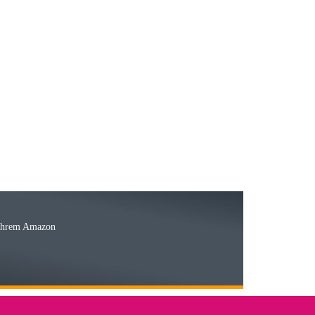
23.05.2026
15.05.2026
Ware
 Ihrem Amazon
03.05.2026
 den kommenden Jahren herausstellen. Spannend wird es falls
lässiger Partner sein?