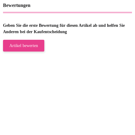
Bewertungen
Geben Sie die erste Bewertung für diesen Artikel ab und helfen Sie
Anderen bei der Kaufentscheidung
Artikel bewerten
23.05.2026
Gabriele W
Wie immer bei den Franky Produkten
eine TOP Qualität. Danke
zur Farbauswahl
15.05.2026
Björn M