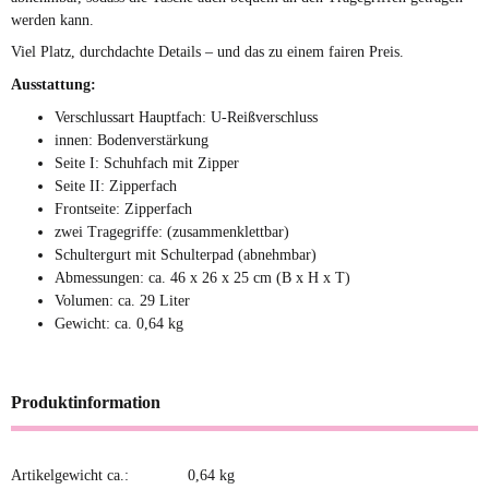
werden kann.
Viel Platz, durchdachte Details – und das zu einem fairen Preis.
Ausstattung:
Verschlussart Hauptfach: U-Reißverschluss
innen: Bodenverstärkung
Seite I: Schuhfach mit Zipper
Seite II: Zipperfach
Frontseite: Zipperfach
zwei Tragegriffe: (zusammenklettbar)
Schultergurt mit Schulterpad (abnehmbar)
Abmessungen: ca. 46 x 26 x 25 cm (B x H x T)
Volumen: ca. 29 Liter
Gewicht: ca. 0,64 kg
Produktinformation
Artikelgewicht ca.:
0,64
kg
Produkteigenschaft
Wert